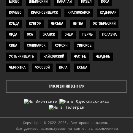
ЕЛОВО
ИЛЬИНСКИЙ
КАРАГАЙ
КИЗЕЛ
КОСА
КОЧЕВО
КРАСНОВИШЕРСК
КРАСНОКАМСК
КУДЫМКАР
КУЕДА
КУНГУР
ЛЫСЬВА
НЫТВА
ОКТЯБРЬСКИЙ
ОРДА
ОСА
ОХАНСК
ОЧЕР
ПЕРМЬ
ПОЛАЗНА
СИВА
СОЛИКАМСК
СУКСУН
УИНСКОЕ
УСТЬ-КИШЕРТЬ
ЧАЙКОВСКИЙ
ЧАСТЫЕ
ЧЕРДЫНЬ
ЧЕРНУШКА
ЧУСОВОЙ
ЮРЛА
ЮСЬВА
ПРИСОЕДИНЯЙТЕСЬ К НАМ
Copyright © 2022-2026. Все права защищены.
Все данные, используемые на сайте, за исключением