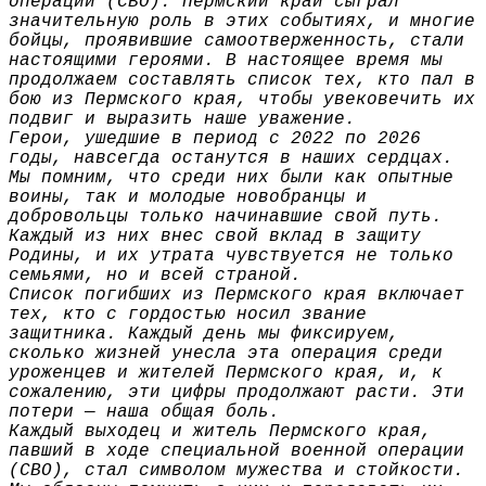
операции (СВО). Пермский край сыграл
значительную роль в этих событиях, и многие
бойцы, проявившие самоотверженность, стали
настоящими героями. В настоящее время мы
продолжаем составлять список тех, кто пал в
бою из Пермского края, чтобы увековечить их
подвиг и выразить наше уважение.
Герои, ушедшие в период с 2022 по 2026
годы, навсегда останутся в наших сердцах.
Мы помним, что среди них были как опытные
воины, так и молодые новобранцы и
добровольцы только начинавшие свой путь.
Каждый из них внес свой вклад в защиту
Родины, и их утрата чувствуется не только
семьями, но и всей страной.
Список погибших из Пермского края включает
тех, кто с гордостью носил звание
защитника. Каждый день мы фиксируем,
сколько жизней унесла эта операция среди
уроженцев и жителей Пермского края, и, к
сожалению, эти цифры продолжают расти. Эти
потери — наша общая боль.
Каждый выходец и житель Пермского края,
павший в ходе специальной военной операции
(СВО), стал символом мужества и стойкости.