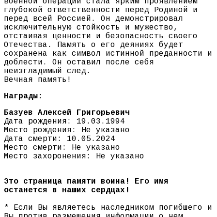
военной операции стала ярким проявлением
глубокой ответственности перед Родиной и
перед всей Россией. Он демонстрировал
исключительную стойкость и мужество,
отстаивая ценности и безопасность своего
Отечества. Память о его деяниях будет
сохранена как символ истинной преданности и
доблести. Он оставил после себя
неизгладимый след.
Вечная память!
Награды:
Базуев Алексей Григорьевич
Дата рождения: 19.03.1994
Место рождения: Не указано
Дата смерти: 10.05.2024
Место смерти: Не указано
Место захоронения: Не указано
Это страница памяти воина! Его имя
останется в наших сердцах!
* Если Вы являетесь наследником погибшего и
Вы против размещения информации о нем,