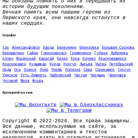
Мы обязаны помнить о них и передавать их
истории будущим поколениям.
Вечная память всем павшим героям из
Пермского края, они навсегда останутся в
наших сердцах.
География
top
Александровск
Барда
Березники
Березовка
Большая Соснова
Верещагино
Гайны
Горнозаводск
Гремячинск
Губаха
Добрянка
Елово
Ильинский
Карагай
Кизел
Коса
Кочево
Красновишерск
Краснокамск
Кудымкар
Куеда
Кунгур
Лысьва
Нытва
Октябрьский
Орда
Оса
Оханск
Очер
Пермь
Полазна
Сива
Соликамск
Суксун
Уинское
Усть-Кишерть
Чайковский
Частые
Чердынь
Чернушка
Чусовой
Юрла
Юсьва
Присоединяйтесь к нам
Copyright © 2022-2026. Все права защищены.
Все данные, используемые на сайте, за
исключением комментариев и текстов
некрологов, взяты из открытых источников, в