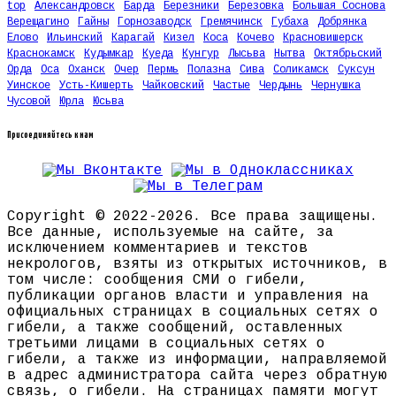
top
Александровск
Барда
Березники
Березовка
Большая Соснова
Верещагино
Гайны
Горнозаводск
Гремячинск
Губаха
Добрянка
Елово
Ильинский
Карагай
Кизел
Коса
Кочево
Красновишерск
Краснокамск
Кудымкар
Куеда
Кунгур
Лысьва
Нытва
Октябрьский
Орда
Оса
Оханск
Очер
Пермь
Полазна
Сива
Соликамск
Суксун
Уинское
Усть-Кишерть
Чайковский
Частые
Чердынь
Чернушка
Чусовой
Юрла
Юсьва
Присоединяйтесь к нам
Copyright © 2022-2026. Все права защищены.
Все данные, используемые на сайте, за
исключением комментариев и текстов
некрологов, взяты из открытых источников, в
том числе: сообщения СМИ о гибели,
публикации органов власти и управления на
официальных страницах в социальных сетях о
гибели, а также сообщений, оставленных
третьими лицами в социальных сетях о
гибели, а также из информации, направляемой
в адрес администратора сайта через обратную
связь, о гибели. На страницах памяти могут