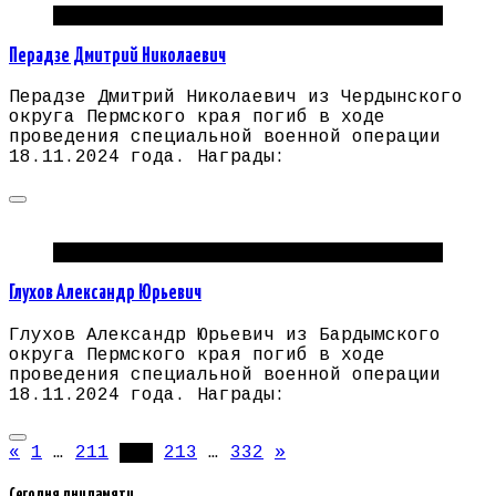
Погибшие на СВО Пермский край
Перадзе Дмитрий Николаевич
Перадзе Дмитрий Николаевич из Чердынского
округа Пермского края погиб в ходе
проведения специальной военной операции
18.11.2024 года. Награды:
Погибшие на СВО Пермский край
Глухов Александр Юрьевич
Глухов Александр Юрьевич из Бардымского
округа Пермского края погиб в ходе
проведения специальной военной операции
18.11.2024 года. Награды:
Пагинация
«
1
…
211
212
213
…
332
»
записей
Сегодня дни памяти