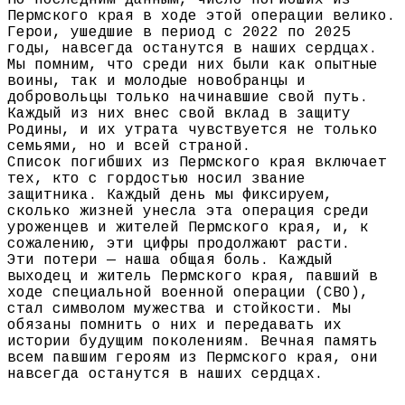
По последним данным, число погибших из
Пермского края в ходе этой операции велико.
Герои, ушедшие в период с 2022 по 2025
годы, навсегда останутся в наших сердцах.
Мы помним, что среди них были как опытные
воины, так и молодые новобранцы и
добровольцы только начинавшие свой путь.
Каждый из них внес свой вклад в защиту
Родины, и их утрата чувствуется не только
семьями, но и всей страной.
Список погибших из Пермского края включает
тех, кто с гордостью носил звание
защитника. Каждый день мы фиксируем,
сколько жизней унесла эта операция среди
уроженцев и жителей Пермского края, и, к
сожалению, эти цифры продолжают расти.
Эти потери — наша общая боль. Каждый
выходец и житель Пермского края, павший в
ходе специальной военной операции (СВО),
стал символом мужества и стойкости. Мы
обязаны помнить о них и передавать их
истории будущим поколениям. Вечная память
всем павшим героям из Пермского края, они
навсегда останутся в наших сердцах.