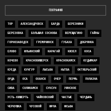
ГЕОГРАФИЯ
TOP
АЛЕКСАНДРОВСК
БАРДА
БЕРЕЗНИКИ
БЕРЕЗОВКА
БОЛЬШАЯ СОСНОВА
ВЕРЕЩАГИНО
ГАЙНЫ
ГОРНОЗАВОДСК
ГРЕМЯЧИНСК
ГУБАХА
ДОБРЯНКА
ЕЛОВО
ИЛЬИНСКИЙ
КАРАГАЙ
КИЗЕЛ
КОСА
КОЧЕВО
КРАСНОВИШЕРСК
КРАСНОКАМСК
КУДЫМКАР
КУЕДА
КУНГУР
ЛЫСЬВА
НЫТВА
ОКТЯБРЬСКИЙ
ОРДА
ОСА
ОХАНСК
ОЧЕР
ПЕРМЬ
ПОЛАЗНА
СИВА
СОЛИКАМСК
СУКСУН
УИНСКОЕ
УСТЬ-КИШЕРТЬ
ЧАЙКОВСКИЙ
ЧАСТЫЕ
ЧЕРДЫНЬ
ЧЕРНУШКА
ЧУСОВОЙ
ЮРЛА
ЮСЬВА