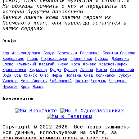
(СВО), стал символом мужества и стойкости.
Мы обязаны помнить о них и передавать их
истории будущим поколениям.
Вечная память всем павшим героям из
Пермского края, они навсегда останутся в
наших сердцах.
География
top
Александровск
Барда
Березники
Березовка
Большая Соснова
Верещагино
Гайны
Горнозаводск
Гремячинск
Губаха
Добрянка
Елово
Ильинский
Карагай
Кизел
Коса
Кочево
Красновишерск
Краснокамск
Кудымкар
Куеда
Кунгур
Лысьва
Нытва
Октябрьский
Орда
Оса
Оханск
Очер
Пермь
Полазна
Сива
Соликамск
Суксун
Уинское
Усть-Кишерть
Чайковский
Частые
Чердынь
Чернушка
Чусовой
Юрла
Юсьва
Присоединяйтесь к нам
Copyright © 2022-2026. Все права защищены.
Все данные, используемые на сайте, за
исключением комментариев и текстов