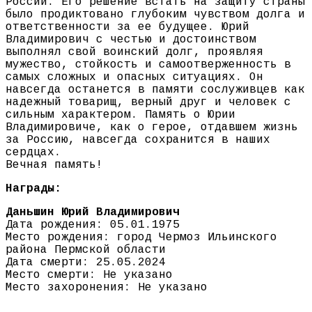
России. Его решение встать на защиту страны
было продиктовано глубоким чувством долга и
ответственности за ее будущее. Юрий
Владимирович с честью и достоинством
выполнял свой воинский долг, проявляя
мужество, стойкость и самоотверженность в
самых сложных и опасных ситуациях. Он
навсегда останется в памяти сослуживцев как
надежный товарищ, верный друг и человек с
сильным характером. Память о Юрии
Владимировиче, как о герое, отдавшем жизнь
за Россию, навсегда сохранится в наших
сердцах.
Вечная память!
Награды:
Даньшин Юрий Владимирович
Дата рождения: 05.01.1975
Место рождения: город Чермоз Ильинского
района Пермской области
Дата смерти: 25.05.2024
Место смерти: Не указано
Место захоронения: Не указано