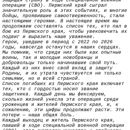
защищая страну в ходе специальной военной
операции (СВО). Пермский край сыграл
значительную роль в этих событиях, и многие
бойцы, проявившие самоотверженность, стали
настоящими героями. В настоящее время мы
продолжаем составлять список тех, кто пал в
бою из Пермского края, чтобы увековечить их
подвиг и выразить наше уважение.
Герои, ушедшие в период с 2022 по 2026
годы, навсегда останутся в наших сердцах.
Мы помним, что среди них были как опытные
воины, так и молодые новобранцы и
добровольцы только начинавшие свой путь.
Каждый из них внес свой вклад в защиту
Родины, и их утрата чувствуется не только
семьями, но и всей страной.
Список погибших из Пермского края включает
тех, кто с гордостью носил звание
защитника. Каждый день мы фиксируем,
сколько жизней унесла эта операция среди
уроженцев и жителей Пермского края, и, к
сожалению, эти цифры продолжают расти. Эти
потери — наша общая боль.
Каждый выходец и житель Пермского края,
павший в ходе специальной военной операции