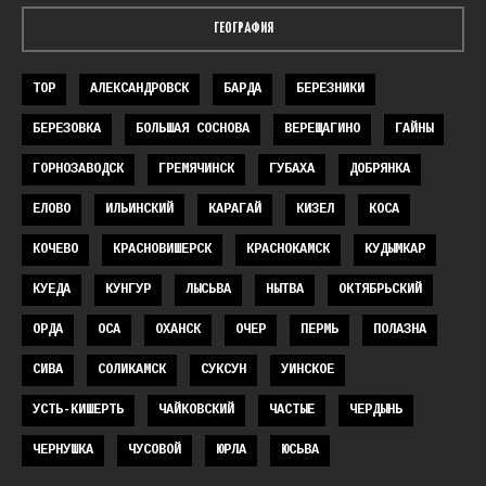
ГЕОГРАФИЯ
TOP
АЛЕКСАНДРОВСК
БАРДА
БЕРЕЗНИКИ
БЕРЕЗОВКА
БОЛЬШАЯ СОСНОВА
ВЕРЕЩАГИНО
ГАЙНЫ
ГОРНОЗАВОДСК
ГРЕМЯЧИНСК
ГУБАХА
ДОБРЯНКА
ЕЛОВО
ИЛЬИНСКИЙ
КАРАГАЙ
КИЗЕЛ
КОСА
КОЧЕВО
КРАСНОВИШЕРСК
КРАСНОКАМСК
КУДЫМКАР
КУЕДА
КУНГУР
ЛЫСЬВА
НЫТВА
ОКТЯБРЬСКИЙ
ОРДА
ОСА
ОХАНСК
ОЧЕР
ПЕРМЬ
ПОЛАЗНА
СИВА
СОЛИКАМСК
СУКСУН
УИНСКОЕ
УСТЬ-КИШЕРТЬ
ЧАЙКОВСКИЙ
ЧАСТЫЕ
ЧЕРДЫНЬ
ЧЕРНУШКА
ЧУСОВОЙ
ЮРЛА
ЮСЬВА