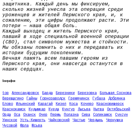
защитника. Каждый день мы фиксируем,
сколько жизней унесла эта операция среди
уроженцев и жителей Пермского края, и, к
сожалению, эти цифры продолжают расти. Эти
потери — наша общая боль.
Каждый выходец и житель Пермского края,
павший в ходе специальной военной операции
(СВО), стал символом мужества и стойкости.
Мы обязаны помнить о них и передавать их
истории будущим поколениям.
Вечная память всем павшим героям из
Пермского края, они навсегда останутся в
наших сердцах.
География
top
Александровск
Барда
Березники
Березовка
Большая Соснова
Верещагино
Гайны
Горнозаводск
Гремячинск
Губаха
Добрянка
Елово
Ильинский
Карагай
Кизел
Коса
Кочево
Красновишерск
Краснокамск
Кудымкар
Куеда
Кунгур
Лысьва
Нытва
Октябрьский
Орда
Оса
Оханск
Очер
Пермь
Полазна
Сива
Соликамск
Суксун
Уинское
Усть-Кишерть
Чайковский
Частые
Чердынь
Чернушка
Чусовой
Юрла
Юсьва