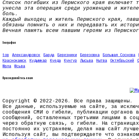
Список погибших из Пермского края включает т
унесла эта операция среди уроженцев и жителе
боль.
Каждый выходец и житель Пермского края, павш
обязаны помнить о них и передавать их истори
Вечная память всем павшим героям из Пермског
География
top
Александровск
Барда
Березники
Березовка
Большая Соснова
Краснокамск
Кудымкар
Куеда
Кунгур
Лысьва
Нытва
Октябрьский
Юрла
Юсьва
Присоединяйтесь к нам
Copyright © 2022-2026. Все права защищены.
Все данные, используемые на сайте, за исключ
сообщения СМИ о гибели, публикации органов в
сообщений, оставленных третьими лицами в соц
через обратную связь, о гибели. На страницах
постоянно их устраняем, делая наш сайт лучше
Используя сайт, вы подтверждаете что ознако