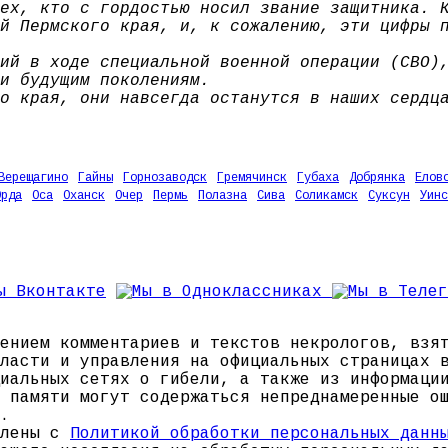
ех, кто с гордостью носил звание защитника. 
й Пермского края, и, к сожалению, эти цифры 
ий в ходе специальной военной операции (СВО)
и будущим поколениям.
о края, они навсегда останутся в наших сердц
Верещагино
Гайны
Горнозаводск
Гремячинск
Губаха
Добрянка
Елов
Орда
Оса
Оханск
Очер
Пермь
Полазна
Сива
Соликамск
Суксун
Уинс
ением комментариев и текстов некрологов, взя
ласти и управления на официальных страницах 
иальных сетях о гибели, а также из информаци
 памяти могут содержаться непреднамеренные о
.
млены с
Политикой обработки персональных данн