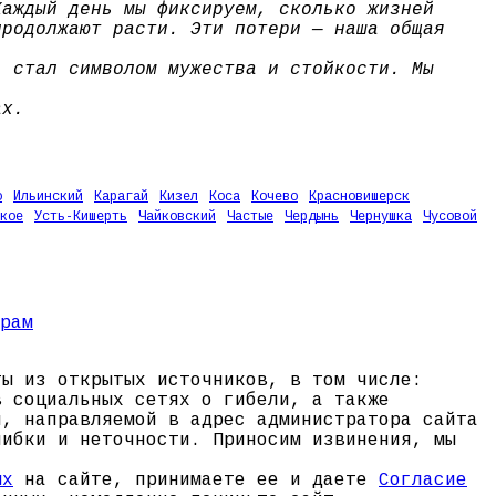
Каждый день мы фиксируем, сколько жизней
продолжают расти. Эти потери — наша общая
, стал символом мужества и стойкости. Мы
ах.
о
Ильинский
Карагай
Кизел
Коса
Кочево
Красновишерск
кое
Усть-Кишерть
Чайковский
Частые
Чердынь
Чернушка
Чусовой
ты из открытых источников, в том числе:
в социальных сетях о гибели, а также
и, направляемой в адрес администратора сайта
шибки и неточности. Приносим извинения, мы
ых
на сайте, принимаете ее и даете
Согласие