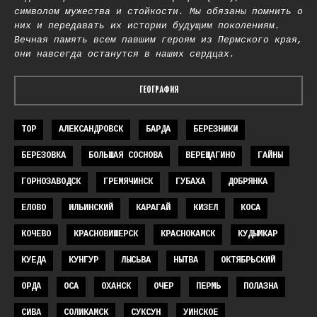
символом мужества и стойкости. Мы обязаны помнить о
них и передавать их истории будущим поколениям.
Вечная память всем павшим героям из Пермского края,
они навсегда останутся в наших сердцах.
ГЕОГРАФИЯ
TOP
АЛЕКСАНДРОВСК
БАРДА
БЕРЕЗНИКИ
БЕРЕЗОВКА
БОЛЬШАЯ СОСНОВА
ВЕРЕЩАГИНО
ГАЙНЫ
ГОРНОЗАВОДСК
ГРЕМЯЧИНСК
ГУБАХА
ДОБРЯНКА
ЕЛОВО
ИЛЬИНСКИЙ
КАРАГАЙ
КИЗЕЛ
КОСА
КОЧЕВО
КРАСНОВИШЕРСК
КРАСНОКАМСК
КУДЫМКАР
КУЕДА
КУНГУР
ЛЫСЬВА
НЫТВА
ОКТЯБРЬСКИЙ
ОРДА
ОСА
ОХАНСК
ОЧЕР
ПЕРМЬ
ПОЛАЗНА
СИВА
СОЛИКАМСК
СУКСУН
УИНСКОЕ