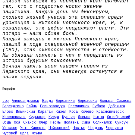
Список погибших из Пермского края включает
тех, кто с гордостью носил звание
защитника. Каждый день мы фиксируем,
сколько жизней унесла эта операция среди
уроженцев и жителей Пермского края, и, к
сожалению, эти цифры продолжают расти. Эти
потери — наша общая боль.
Каждый выходец и житель Пермского края,
павший в ходе специальной военной операции
(СВО), стал символом мужества и стойкости.
Мы обязаны помнить о них и передавать их
истории будущим поколениям.
Вечная память всем павшим героям из
Пермского края, они навсегда останутся в
наших сердцах.
География
top
Александровск
Барда
Березники
Березовка
Большая Соснова
Верещагино
Гайны
Горнозаводск
Гремячинск
Губаха
Добрянка
Елово
Ильинский
Карагай
Кизел
Коса
Кочево
Красновишерск
Краснокамск
Кудымкар
Куеда
Кунгур
Лысьва
Нытва
Октябрьский
Орда
Оса
Оханск
Очер
Пермь
Полазна
Сива
Соликамск
Суксун
Уинское
Усть-Кишерть
Чайковский
Частые
Чердынь
Чернушка
Чусовой
Юрла
Юсьва