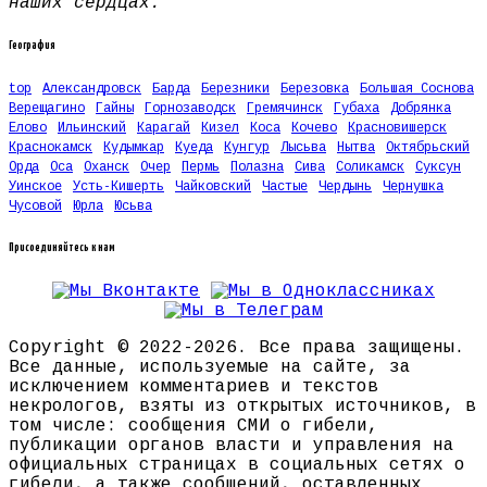
наших сердцах.
География
top
Александровск
Барда
Березники
Березовка
Большая Соснова
Верещагино
Гайны
Горнозаводск
Гремячинск
Губаха
Добрянка
Елово
Ильинский
Карагай
Кизел
Коса
Кочево
Красновишерск
Краснокамск
Кудымкар
Куеда
Кунгур
Лысьва
Нытва
Октябрьский
Орда
Оса
Оханск
Очер
Пермь
Полазна
Сива
Соликамск
Суксун
Уинское
Усть-Кишерть
Чайковский
Частые
Чердынь
Чернушка
Чусовой
Юрла
Юсьва
Присоединяйтесь к нам
Copyright © 2022-2026. Все права защищены.
Все данные, используемые на сайте, за
исключением комментариев и текстов
некрологов, взяты из открытых источников, в
том числе: сообщения СМИ о гибели,
публикации органов власти и управления на
официальных страницах в социальных сетях о
гибели, а также сообщений, оставленных