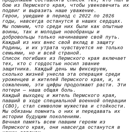
продолжаем составлять список тех, кто пал в
бою из Пермского края, чтобы увековечить их
подвиг и выразить наше уважение.
Герои, ушедшие в период с 2022 по 2026
годы, навсегда останутся в наших сердцах.
Мы помним, что среди них были как опытные
воины, так и молодые новобранцы и
добровольцы только начинавшие свой путь.
Каждый из них внес свой вклад в защиту
Родины, и их утрата чувствуется не только
семьями, но и всей страной.
Список погибших из Пермского края включает
тех, кто с гордостью носил звание
защитника. Каждый день мы фиксируем,
сколько жизней унесла эта операция среди
уроженцев и жителей Пермского края, и, к
сожалению, эти цифры продолжают расти. Эти
потери — наша общая боль.
Каждый выходец и житель Пермского края,
павший в ходе специальной военной операции
(СВО), стал символом мужества и стойкости.
Мы обязаны помнить о них и передавать их
истории будущим поколениям.
Вечная память всем павшим героям из
Пермского края, они навсегда останутся в