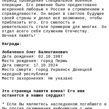
период проведения специальной военной
операции. Его решение было продиктовано
искренней любовью к России и стремлением к
справедливости. Он верил в светлое будущее
своей страны и делал всё возможное, чтобы
приблизить его. Его смелость и
решительность стали примером для многих. Он
отдал всего себя служению Отечеству.
Вечная память!
Награды:
Лобаченко Олег Валентинович
Дата рождения: 02.10.1987
Место рождения: город Пермь
Дата смерти: 17.10.2024
Место смерти: город Украинск Донецкой
народной республики
Место захоронения: Не указано
Это страница памяти воина! Его имя
останется в наших сердцах!
* Если Вы являетесь наследником погибшего и
Вы против размещения информации о нем,