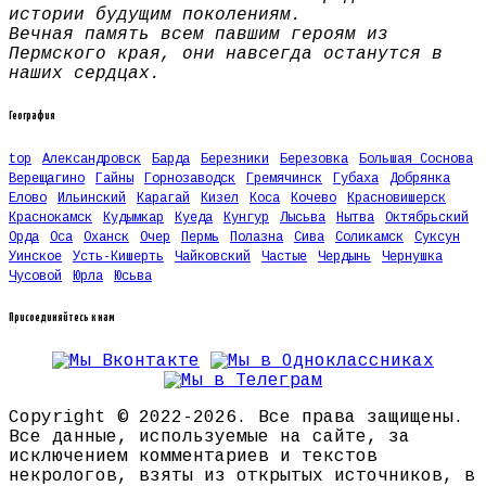
истории будущим поколениям.
Вечная память всем павшим героям из
Пермского края, они навсегда останутся в
наших сердцах.
География
top
Александровск
Барда
Березники
Березовка
Большая Соснова
Верещагино
Гайны
Горнозаводск
Гремячинск
Губаха
Добрянка
Елово
Ильинский
Карагай
Кизел
Коса
Кочево
Красновишерск
Краснокамск
Кудымкар
Куеда
Кунгур
Лысьва
Нытва
Октябрьский
Орда
Оса
Оханск
Очер
Пермь
Полазна
Сива
Соликамск
Суксун
Уинское
Усть-Кишерть
Чайковский
Частые
Чердынь
Чернушка
Чусовой
Юрла
Юсьва
Присоединяйтесь к нам
Copyright © 2022-2026. Все права защищены.
Все данные, используемые на сайте, за
исключением комментариев и текстов
некрологов, взяты из открытых источников, в