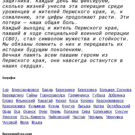
защитника. Каждый день мы фиксируем,
сколько жизней унесла эта операция среди
уроженцев и жителей Пермского края, и, к
сожалению, эти цифры продолжают расти. Эти
потери — наша общая боль.
Каждый выходец и житель Пермского края,
павший в ходе специальной военной операции
(СВО), стал символом мужества и стойкости.
Мы обязаны помнить о них и передавать их
истории будущим поколениям.
Вечная память всем павшим героям из
Пермского края, они навсегда останутся в
наших сердцах.
География
top
Александровск
Барда
Березники
Березовка
Большая Соснова
Верещагино
Гайны
Горнозаводск
Гремячинск
Губаха
Добрянка
Елово
Ильинский
Карагай
Кизел
Коса
Кочево
Красновишерск
Краснокамск
Кудымкар
Куеда
Кунгур
Лысьва
Нытва
Октябрьский
Орда
Оса
Оханск
Очер
Пермь
Полазна
Сива
Соликамск
Суксун
Уинское
Усть-Кишерть
Чайковский
Частые
Чердынь
Чернушка
Чусовой
Юрла
Юсьва
Присоединяйтесь к нам