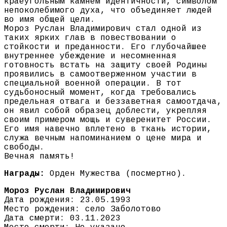
краеугольным камнем идентичности, символом
непоколебимого духа, что объединяет людей
во имя общей цели.
Мороз Руслан Владимирович стал одной из
таких ярких глав в повествовании о
стойкости и преданности. Его глубочайшее
внутреннее убеждение и несомненная
готовность встать на защиту своей Родины
проявились в самоотверженном участии в
специальной военной операции. В тот
судьбоносный момент, когда требовались
предельная отвага и беззаветная самоотдача,
он явил собой образец доблести, укрепляя
своим примером мощь и суверенитет России.
Его имя навечно вплетено в ткань истории,
служа вечным напоминанием о цене мира и
свободы.
Вечная память!
Награды:
Орден Мужества (посмертно).
Мороз Руслан Владимирович
Дата рождения: 23.05.1993
Место рождения: село Заболотово
Дата смерти: 03.11.2023