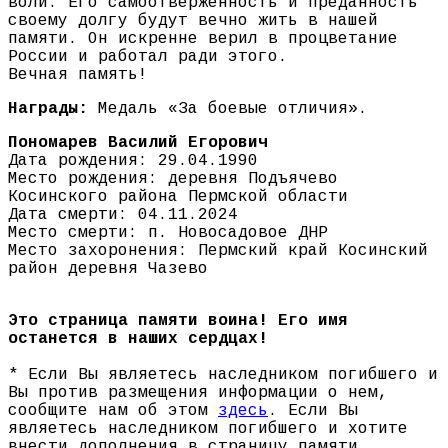
воли. Его самоотверженность и преданность
своему долгу будут вечно жить в нашей
памяти. Он искренне верил в процветание
России и работал ради этого.
Вечная память!
Награды:
Медаль «За боевые отличия».
Пономарев Василий Егорович
Дата рождения: 29.04.1990
Место рождения: деревня Подъячево
Косинского района Пермской области
Дата смерти: 04.11.2024
Место смерти: п. Новосадовое ДНР
Место захоронения: Пермский край Косинский
район деревня Чазево
Это страница памяти воина! Его имя
останется в наших сердцах!
* Если Вы являетесь наследником погибшего и
Вы против размещения информации о нем,
сообщите нам об этом
здесь
. Если Вы
являетесь наследником погибшего и хотите
внести дополнения в страницу памяти