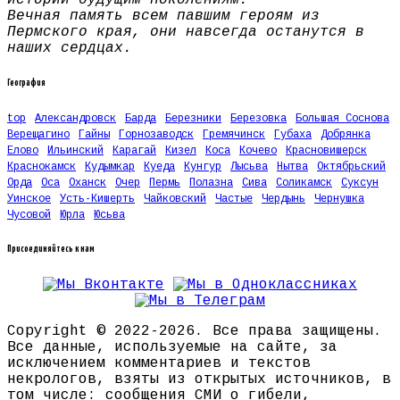
Вечная память всем павшим героям из
Пермского края, они навсегда останутся в
наших сердцах.
География
top
Александровск
Барда
Березники
Березовка
Большая Соснова
Верещагино
Гайны
Горнозаводск
Гремячинск
Губаха
Добрянка
Елово
Ильинский
Карагай
Кизел
Коса
Кочево
Красновишерск
Краснокамск
Кудымкар
Куеда
Кунгур
Лысьва
Нытва
Октябрьский
Орда
Оса
Оханск
Очер
Пермь
Полазна
Сива
Соликамск
Суксун
Уинское
Усть-Кишерть
Чайковский
Частые
Чердынь
Чернушка
Чусовой
Юрла
Юсьва
Присоединяйтесь к нам
Copyright © 2022-2026. Все права защищены.
Все данные, используемые на сайте, за
исключением комментариев и текстов
некрологов, взяты из открытых источников, в
том числе: сообщения СМИ о гибели,