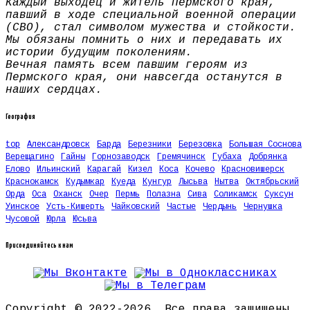
Каждый выходец и житель Пермского края,
павший в ходе специальной военной операции
(СВО), стал символом мужества и стойкости.
Мы обязаны помнить о них и передавать их
истории будущим поколениям.
Вечная память всем павшим героям из
Пермского края, они навсегда останутся в
наших сердцах.
География
top
Александровск
Барда
Березники
Березовка
Большая Соснова
Верещагино
Гайны
Горнозаводск
Гремячинск
Губаха
Добрянка
Елово
Ильинский
Карагай
Кизел
Коса
Кочево
Красновишерск
Краснокамск
Кудымкар
Куеда
Кунгур
Лысьва
Нытва
Октябрьский
Орда
Оса
Оханск
Очер
Пермь
Полазна
Сива
Соликамск
Суксун
Уинское
Усть-Кишерть
Чайковский
Частые
Чердынь
Чернушка
Чусовой
Юрла
Юсьва
Присоединяйтесь к нам
Copyright © 2022-2026. Все права защищены.