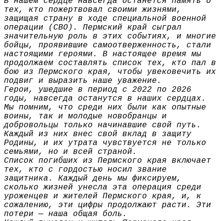
В нашем сердце навсегда останется память о
тех, кто пожертвовал своими жизнями,
защищая страну в ходе специальной военной
операции (СВО). Пермский край сыграл
значительную роль в этих событиях, и многие
бойцы, проявившие самоотверженность, стали
настоящими героями. В настоящее время мы
продолжаем составлять список тех, кто пал в
бою из Пермского края, чтобы увековечить их
подвиг и выразить наше уважение.
Герои, ушедшие в период с 2022 по 2026
годы, навсегда останутся в наших сердцах.
Мы помним, что среди них были как опытные
воины, так и молодые новобранцы и
добровольцы только начинавшие свой путь.
Каждый из них внес свой вклад в защиту
Родины, и их утрата чувствуется не только
семьями, но и всей страной.
Список погибших из Пермского края включает
тех, кто с гордостью носил звание
защитника. Каждый день мы фиксируем,
сколько жизней унесла эта операция среди
уроженцев и жителей Пермского края, и, к
сожалению, эти цифры продолжают расти. Эти
потери — наша общая боль.