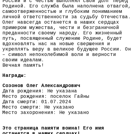
России и с честью выполнял свой долг перед
Родиной. Его служба была наполнена отвагой,
самоотверженностью и глубоким пониманием
личной ответственности за судьбу Отечества.
Олег навсегда останется в наших сердцах
примером мужества, чести и безграничной
преданности своему народу. Его жизненный
путь, посвященный служению Родине, будет
вдохновлять нас на новые свершения и
укреплять веру в великое будущее России. Он
– символ непоколебимой воли и верности
своим идеалам.
Вечная память!
Награды:
Созонов Олег Александрович
Дата рождения: Не указана
Место рождения: поселок Гайны
Дата смерти: 01.07.2024
Место смерти: Не указано
Место захоронения: Не указано
Это страница памяти воина! Его имя
останется в наших сердцах!