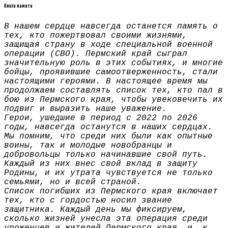
Книга памяти
В нашем сердце навсегда останется память о
тех, кто пожертвовал своими жизнями,
защищая страну в ходе специальной военной
операции (СВО). Пермский край сыграл
значительную роль в этих событиях, и многие
бойцы, проявившие самоотверженность, стали
настоящими героями. В настоящее время мы
продолжаем составлять список тех, кто пал в
бою из Пермского края, чтобы увековечить их
подвиг и выразить наше уважение.
Герои, ушедшие в период с 2022 по 2026
годы, навсегда останутся в наших сердцах.
Мы помним, что среди них были как опытные
воины, так и молодые новобранцы и
добровольцы только начинавшие свой путь.
Каждый из них внес свой вклад в защиту
Родины, и их утрата чувствуется не только
семьями, но и всей страной.
Список погибших из Пермского края включает
тех, кто с гордостью носил звание
защитника. Каждый день мы фиксируем,
сколько жизней унесла эта операция среди
уроженцев и жителей Пермского края, и, к