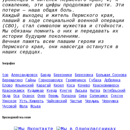
сожалению, эти цифры продолжают расти. Эти
потери — наша общая боль.
Каждый выходец и житель Пермского края,
павший в ходе специальной военной операции
(СВО), стал символом мужества и стойкости.
Мы обязаны помнить о них и передавать их
истории будущим поколениям.
Вечная память всем павшим героям из
Пермского края, они навсегда останутся в
наших сердцах.
География
top
Александровск
Барда
Березники
Березовка
Большая Соснова
Верещагино
Гайны
Горнозаводск
Гремячинск
Губаха
Добрянка
Елово
Ильинский
Карагай
Кизел
Коса
Кочево
Красновишерск
Краснокамск
Кудымкар
Куеда
Кунгур
Лысьва
Нытва
Октябрьский
Орда
Оса
Оханск
Очер
Пермь
Полазна
Сива
Соликамск
Суксун
Уинское
Усть-Кишерть
Чайковский
Частые
Чердынь
Чернушка
Чусовой
Юрла
Юсьва
Присоединяйтесь к нам