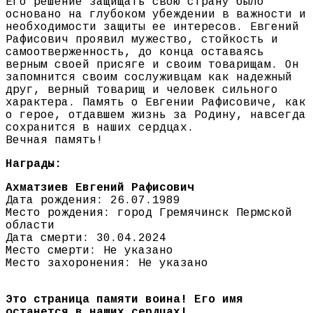
Его решение защищать свою страну было
основано на глубоком убеждении в важности и
необходимости защиты ее интересов. Евгений
Рафисович проявил мужество, стойкость и
самоотверженность, до конца оставаясь
верным своей присяге и своим товарищам. Он
запомнится своим сослуживцам как надежный
друг, верный товарищ и человек сильного
характера. Память о Евгении Рафисовиче, как
о герое, отдавшем жизнь за Родину, навсегда
сохранится в наших сердцах.
Вечная память!
Награды:
Ахматзиев Евгений Рафисович
Дата рождения: 26.07.1989
Место рождения: город Гремячинск Пермской
области
Дата смерти: 30.04.2024
Место смерти: Не указано
Место захоронения: Не указано
Это страница памяти воина! Его имя
останется в наших сердцах!