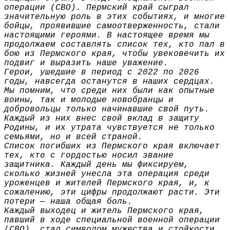
операции (СВО). Пермский край сыграл
значительную роль в этих событиях, и многие
бойцы, проявившие самоотверженность, стали
настоящими героями. В настоящее время мы
продолжаем составлять список тех, кто пал в
бою из Пермского края, чтобы увековечить их
подвиг и выразить наше уважение.
Герои, ушедшие в период с 2022 по 2026
годы, навсегда останутся в наших сердцах.
Мы помним, что среди них были как опытные
воины, так и молодые новобранцы и
добровольцы только начинавшие свой путь.
Каждый из них внес свой вклад в защиту
Родины, и их утрата чувствуется не только
семьями, но и всей страной.
Список погибших из Пермского края включает
тех, кто с гордостью носил звание
защитника. Каждый день мы фиксируем,
сколько жизней унесла эта операция среди
уроженцев и жителей Пермского края, и, к
сожалению, эти цифры продолжают расти. Эти
потери — наша общая боль.
Каждый выходец и житель Пермского края,
павший в ходе специальной военной операции
(СВО), стал символом мужества и стойкости.