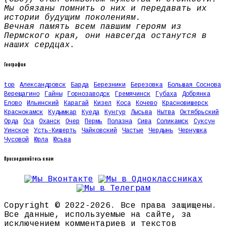
Мы обязаны помнить о них и передавать их
истории будущим поколениям.
Вечная память всем павшим героям из
Пермского края, они навсегда останутся в
наших сердцах.
География
top
Александровск
Барда
Березники
Березовка
Большая Соснова
Верещагино
Гайны
Горнозаводск
Гремячинск
Губаха
Добрянка
Елово
Ильинский
Карагай
Кизел
Коса
Кочево
Красновишерск
Краснокамск
Кудымкар
Куеда
Кунгур
Лысьва
Нытва
Октябрьский
Орда
Оса
Оханск
Очер
Пермь
Полазна
Сива
Соликамск
Суксун
Уинское
Усть-Кишерть
Чайковский
Частые
Чердынь
Чернушка
Чусовой
Юрла
Юсьва
Присоединяйтесь к нам
Copyright © 2022-2026. Все права защищены.
Все данные, используемые на сайте, за
исключением комментариев и текстов