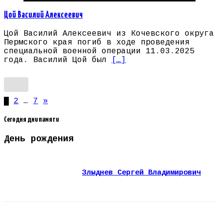
Цой Василий Алексеевич
Цой Василий Алексеевич из Кочевского округа
Пермского края погиб в ходе проведения
специальной военной операции 11.03.2025
года. Василий Цой был
[…]
Пагинация
1
2
…
7
»
записей
Сегодня дни памяти
День рождения
Злыднев Сергей Владимирович