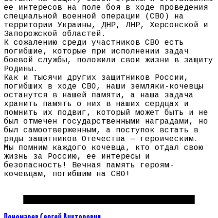
ее интересов на поле боя в ходе проведения
специальной военной операции (СВО) на
территории Украины, ДНР, ЛНР, Херсонской и
Запорожской областей.
К сожалению среди участников СВО есть
погибшие, которые при исполнении задач
боевой службы, положили свои жизни в защиту
Родины.
Как и тысячи других защитников России,
погибших в ходе СВО, наши земляки-кочевцы
останутся в нашей памяти, а наша задача
хранить память о них в наших сердцах и
помнить их подвиг, который может быть и не
был отмечен государственными наградами, но
был самоотверженным, а поступок встать в
ряды защитников Отечества — героическим.
Мы помним каждого кочевца, кто отдал свою
жизнь за Россию, ее интересы и
безопасность! Вечная память героям-
кочевцам, погибшим на СВО!
Погибшие на СВО Пермский край
Пономарев Сергей Викторович