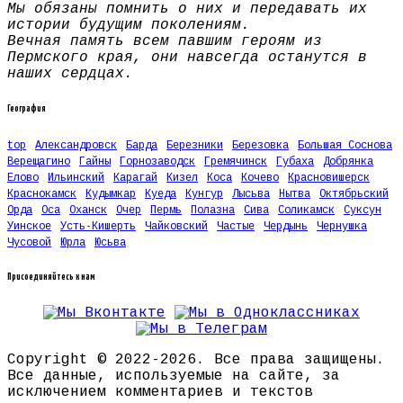
Мы обязаны помнить о них и передавать их
истории будущим поколениям.
Вечная память всем павшим героям из
Пермского края, они навсегда останутся в
наших сердцах.
География
top
Александровск
Барда
Березники
Березовка
Большая Соснова
Верещагино
Гайны
Горнозаводск
Гремячинск
Губаха
Добрянка
Елово
Ильинский
Карагай
Кизел
Коса
Кочево
Красновишерск
Краснокамск
Кудымкар
Куеда
Кунгур
Лысьва
Нытва
Октябрьский
Орда
Оса
Оханск
Очер
Пермь
Полазна
Сива
Соликамск
Суксун
Уинское
Усть-Кишерть
Чайковский
Частые
Чердынь
Чернушка
Чусовой
Юрла
Юсьва
Присоединяйтесь к нам
Copyright © 2022-2026. Все права защищены.
Все данные, используемые на сайте, за
исключением комментариев и текстов