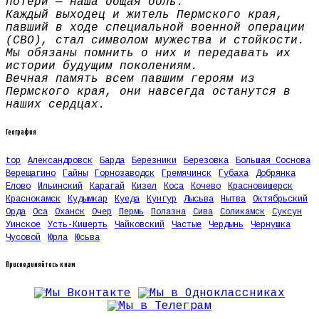
потери — наша общая боль.
Каждый выходец и житель Пермского края,
павший в ходе специальной военной операции
(СВО), стал символом мужества и стойкости.
Мы обязаны помнить о них и передавать их
истории будущим поколениям.
Вечная память всем павшим героям из
Пермского края, они навсегда останутся в
наших сердцах.
География
top
Александровск
Барда
Березники
Березовка
Большая Соснова
Верещагино
Гайны
Горнозаводск
Гремячинск
Губаха
Добрянка
Елово
Ильинский
Карагай
Кизел
Коса
Кочево
Красновишерск
Краснокамск
Кудымкар
Куеда
Кунгур
Лысьва
Нытва
Октябрьский
Орда
Оса
Оханск
Очер
Пермь
Полазна
Сива
Соликамск
Суксун
Уинское
Усть-Кишерть
Чайковский
Частые
Чердынь
Чернушка
Чусовой
Юрла
Юсьва
Присоединяйтесь к нам