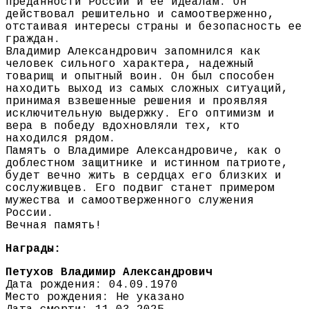
преданности России и ее идеалам. Он
действовал решительно и самоотверженно,
отстаивая интересы страны и безопасность ее
граждан.
Владимир Александрович запомнился как
человек сильного характера, надежный
товарищ и опытный воин. Он был способен
находить выход из самых сложных ситуаций,
принимая взвешенные решения и проявляя
исключительную выдержку. Его оптимизм и
вера в победу вдохновляли тех, кто
находился рядом.
Память о Владимире Александровиче, как о
доблестном защитнике и истинном патриоте,
будет вечно жить в сердцах его близких и
сослуживцев. Его подвиг станет примером
мужества и самоотверженного служения
России.
Вечная память!
Награды:
Петухов Владимир Александрович
Дата рождения: 04.09.1970
Место рождения: Не указано