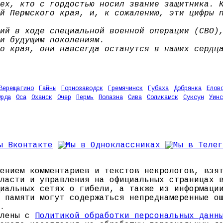
ех, кто с гордостью носил звание защитника. 
й Пермского края, и, к сожалению, эти цифры 
ий в ходе специальной военной операции (СВО)
и будущим поколениям.
о края, они навсегда останутся в наших сердц
Верещагино
Гайны
Горнозаводск
Гремячинск
Губаха
Добрянка
Елов
Орда
Оса
Оханск
Очер
Пермь
Полазна
Сива
Соликамск
Суксун
Уинс
ением комментариев и текстов некрологов, взя
ласти и управления на официальных страницах 
иальных сетях о гибели, а также из информаци
 памяти могут содержаться непреднамеренные о
.
млены с
Политикой обработки персональных данн