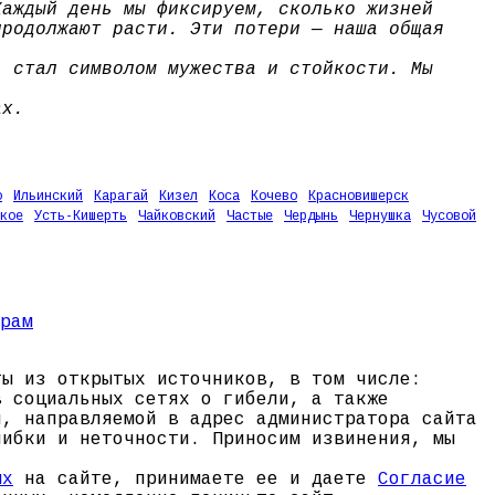
Каждый день мы фиксируем, сколько жизней
продолжают расти. Эти потери — наша общая
, стал символом мужества и стойкости. Мы
ах.
о
Ильинский
Карагай
Кизел
Коса
Кочево
Красновишерск
кое
Усть-Кишерть
Чайковский
Частые
Чердынь
Чернушка
Чусовой
ты из открытых источников, в том числе:
в социальных сетях о гибели, а также
и, направляемой в адрес администратора сайта
шибки и неточности. Приносим извинения, мы
ых
на сайте, принимаете ее и даете
Согласие