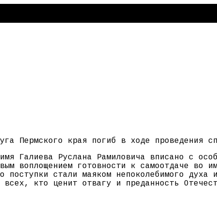
уга Пермского края погиб в ходе проведения с
имя Галиева Руслана Рамиловича вписано с осо
вым воплощением готовности к самоотдаче во и
о поступки стали маяком непоколебимого духа 
 всех, кто ценит отвагу и преданность Отечес