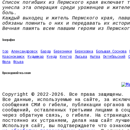
Список погибших из Пермского края включает т
унесла эта операция среди уроженцев и жителе
боль.
Каждый выходец и житель Пермского края, павш
обязаны помнить о них и передавать их истори
Вечная память всем павшим героям из Пермског
География
top
Александровск
Барда
Березники
Березовка
Большая Соснова
Краснокамск
Кудымкар
Куеда
Кунгур
Лысьва
Нытва
Октябрьский
Юрла
Юсьва
Присоединяйтесь к нам
Copyright © 2022-2026. Все права защищены.
Все данные, используемые на сайте, за исключ
сообщения СМИ о гибели, публикации органов в
сообщений, оставленных третьими лицами в соц
через обратную связь, о гибели. На страницах
постоянно их устраняем, делая наш сайт лучше
Используя сайт, вы подтверждаете что ознако