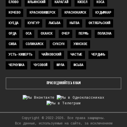
ЕЛОВО
ИЛЬИНСКИЙ
КАРАГАЙ
КИЗЕЛ
КОСА
КОЧЕВО
КРАСНОВИШЕРСК
КРАСНОКАМСК
КУДЫМКАР
КУЕДА
КУНГУР
ЛЫСЬВА
НЫТВА
ОКТЯБРЬСКИЙ
ОРДА
ОСА
ОХАНСК
ОЧЕР
ПЕРМЬ
ПОЛАЗНА
СИВА
СОЛИКАМСК
СУКСУН
УИНСКОЕ
УСТЬ-КИШЕРТЬ
ЧАЙКОВСКИЙ
ЧАСТЫЕ
ЧЕРДЫНЬ
ЧЕРНУШКА
ЧУСОВОЙ
ЮРЛА
ЮСЬВА
ПРИСОЕДИНЯЙТЕСЬ К НАМ
Copyright © 2022-2026. Все права защищены.
Все данные, используемые на сайте, за исключением