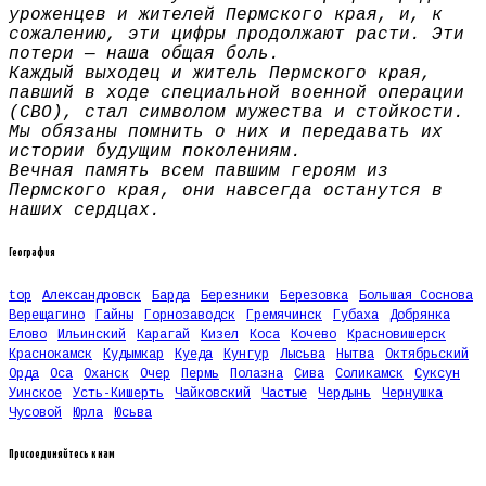
уроженцев и жителей Пермского края, и, к
сожалению, эти цифры продолжают расти. Эти
потери — наша общая боль.
Каждый выходец и житель Пермского края,
павший в ходе специальной военной операции
(СВО), стал символом мужества и стойкости.
Мы обязаны помнить о них и передавать их
истории будущим поколениям.
Вечная память всем павшим героям из
Пермского края, они навсегда останутся в
наших сердцах.
География
top
Александровск
Барда
Березники
Березовка
Большая Соснова
Верещагино
Гайны
Горнозаводск
Гремячинск
Губаха
Добрянка
Елово
Ильинский
Карагай
Кизел
Коса
Кочево
Красновишерск
Краснокамск
Кудымкар
Куеда
Кунгур
Лысьва
Нытва
Октябрьский
Орда
Оса
Оханск
Очер
Пермь
Полазна
Сива
Соликамск
Суксун
Уинское
Усть-Кишерть
Чайковский
Частые
Чердынь
Чернушка
Чусовой
Юрла
Юсьва
Присоединяйтесь к нам