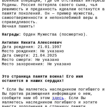
военной операции, где он отстаивал интересы
Родины. Россия потеряла своего сына, чья
решимость и преданность идеалам останутся в
памяти поколений. Он — пример мужества,
самоотверженности и непоколебимой веры в
справедливость.
Вечная память!
Награды:
Орден Мужества (посмертно).
Антипин Никита Алексеевич
Дата рождения: 21.01.1997
Место рождения: Не указано
Дата смерти: 21.04.2025
Место смерти: Не указано
Место захоронения: Не указано
Это страница памяти воина! Его имя
останется в наших сердцах!
* Если Вы являетесь наследником погибшего и
Вы против размещения информации о нем,
сообщите нам об этом
здесь
. Если Вы
являетесь наследником погибшего и хотите
внести дополнения в страницу памяти