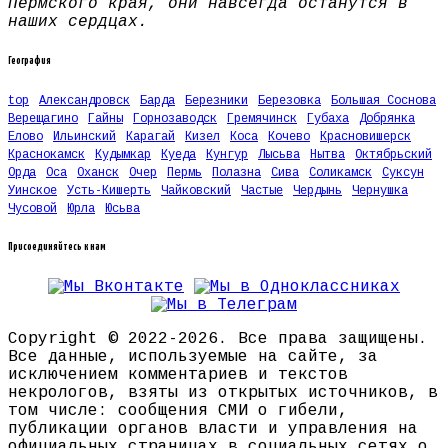
Пермского края, они навсегда останутся в
наших сердцах.
География
top
Александровск
Барда
Березники
Березовка
Большая Соснова
Верещагино
Гайны
Горнозаводск
Гремячинск
Губаха
Добрянка
Елово
Ильинский
Карагай
Кизел
Коса
Кочево
Красновишерск
Краснокамск
Кудымкар
Куеда
Кунгур
Лысьва
Нытва
Октябрьский
Орда
Оса
Оханск
Очер
Пермь
Полазна
Сива
Соликамск
Суксун
Уинское
Усть-Кишерть
Чайковский
Частые
Чердынь
Чернушка
Чусовой
Юрла
Юсьва
Присоединяйтесь к нам
Copyright © 2022-2026. Все права защищены.
Все данные, используемые на сайте, за
исключением комментариев и текстов
некрологов, взяты из открытых источников, в
том числе: сообщения СМИ о гибели,
публикации органов власти и управления на
официальных страницах в социальных сетях о