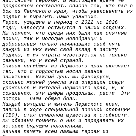
настоящими героями. В настоящее время мы
продолжаем составлять список тех, кто пал в
бою из Пермского края, чтобы увековечить их
подвиг и выразить наше уважение.
Герои, ушедшие в период с 2022 по 2026
годы, навсегда останутся в наших сердцах.
Мы помним, что среди них были как опытные
воины, так и молодые новобранцы и
добровольцы только начинавшие свой путь.
Каждый из них внес свой вклад в защиту
Родины, и их утрата чувствуется не только
семьями, но и всей страной.
Список погибших из Пермского края включает
тех, кто с гордостью носил звание
защитника. Каждый день мы фиксируем,
сколько жизней унесла эта операция среди
уроженцев и жителей Пермского края, и, к
сожалению, эти цифры продолжают расти. Эти
потери — наша общая боль.
Каждый выходец и житель Пермского края,
павший в ходе специальной военной операции
(СВО), стал символом мужества и стойкости.
Мы обязаны помнить о них и передавать их
истории будущим поколениям.
Вечная память всем павшим героям из