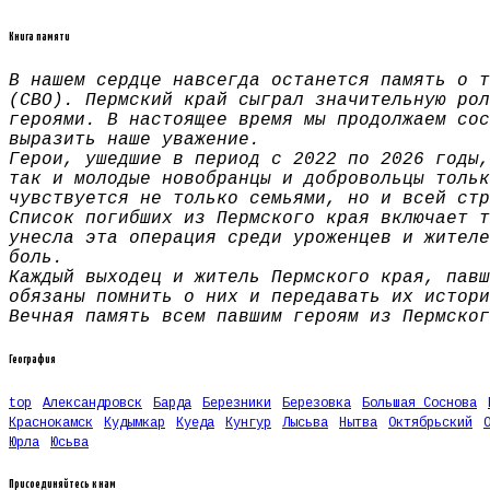
Книга памяти
В нашем сердце навсегда останется память о т
(СВО). Пермский край сыграл значительную рол
героями. В настоящее время мы продолжаем сос
выразить наше уважение.
Герои, ушедшие в период с 2022 по 2026 годы,
так и молодые новобранцы и добровольцы тольк
чувствуется не только семьями, но и всей стр
Список погибших из Пермского края включает т
унесла эта операция среди уроженцев и жителе
боль.
Каждый выходец и житель Пермского края, павш
обязаны помнить о них и передавать их истори
Вечная память всем павшим героям из Пермског
География
top
Александровск
Барда
Березники
Березовка
Большая Соснова
Краснокамск
Кудымкар
Куеда
Кунгур
Лысьва
Нытва
Октябрьский
Юрла
Юсьва
Присоединяйтесь к нам