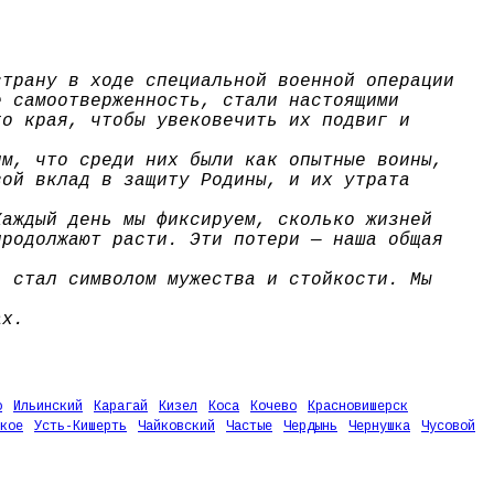
страну в ходе специальной военной операции
е самоотверженность, стали настоящими
го края, чтобы увековечить их подвиг и
им, что среди них были как опытные воины,
вой вклад в защиту Родины, и их утрата
Каждый день мы фиксируем, сколько жизней
продолжают расти. Эти потери — наша общая
, стал символом мужества и стойкости. Мы
ах.
о
Ильинский
Карагай
Кизел
Коса
Кочево
Красновишерск
кое
Усть-Кишерть
Чайковский
Частые
Чердынь
Чернушка
Чусовой