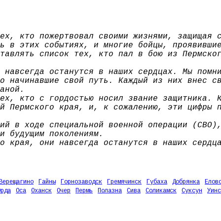
ех, кто пожертвовал своими жизнями, защищая 
ь в этих событиях, и многие бойцы, проявивши
тавлять список тех, кто пал в бою из Пермско
 навсегда останутся в наших сердцах. Мы помн
о начинавшие свой путь. Каждый из них внес с
аной.
ех, кто с гордостью носил звание защитника. 
й Пермского края, и, к сожалению, эти цифры 
ий в ходе специальной военной операции (СВО)
и будущим поколениям.
о края, они навсегда останутся в наших сердц
Верещагино
Гайны
Горнозаводск
Гремячинск
Губаха
Добрянка
Елов
Орда
Оса
Оханск
Очер
Пермь
Полазна
Сива
Соликамск
Суксун
Уинс