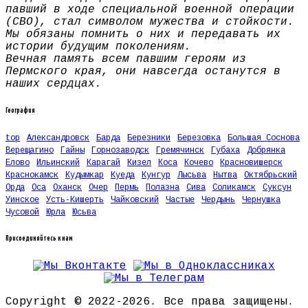
павший в ходе специальной военной операции
(СВО), стал символом мужества и стойкости.
Мы обязаны помнить о них и передавать их
истории будущим поколениям.
Вечная память всем павшим героям из
Пермского края, они навсегда останутся в
наших сердцах.
География
top
Александровск
Барда
Березники
Березовка
Большая Соснова
Верещагино
Гайны
Горнозаводск
Гремячинск
Губаха
Добрянка
Елово
Ильинский
Карагай
Кизел
Коса
Кочево
Красновишерск
Краснокамск
Кудымкар
Куеда
Кунгур
Лысьва
Нытва
Октябрьский
Орда
Оса
Оханск
Очер
Пермь
Полазна
Сива
Соликамск
Суксун
Уинское
Усть-Кишерть
Чайковский
Частые
Чердынь
Чернушка
Чусовой
Юрла
Юсьва
Присоединяйтесь к нам
Copyright © 2022-2026. Все права защищены.