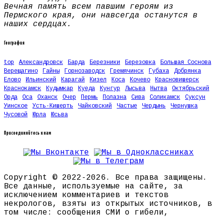
Вечная память всем павшим героям из
Пермского края, они навсегда останутся в
наших сердцах.
География
top
Александровск
Барда
Березники
Березовка
Большая Соснова
Верещагино
Гайны
Горнозаводск
Гремячинск
Губаха
Добрянка
Елово
Ильинский
Карагай
Кизел
Коса
Кочево
Красновишерск
Краснокамск
Кудымкар
Куеда
Кунгур
Лысьва
Нытва
Октябрьский
Орда
Оса
Оханск
Очер
Пермь
Полазна
Сива
Соликамск
Суксун
Уинское
Усть-Кишерть
Чайковский
Частые
Чердынь
Чернушка
Чусовой
Юрла
Юсьва
Присоединяйтесь к нам
Copyright © 2022-2026. Все права защищены.
Все данные, используемые на сайте, за
исключением комментариев и текстов
некрологов, взяты из открытых источников, в
том числе: сообщения СМИ о гибели,