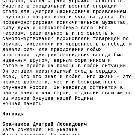
стороне, когда стране угрожает опасность.
Участие в специальной военной операции
стало для Дмитрия Леонидовича проявлением
глубокого патриотизма и чувства долга. Он
продемонстрировал исключительное мужество,
силу духа и непоколебимую волю. Его
героизм, решительность и готовность к
самопожертвованию вдохновляли товарищей по
оружию, укрепляли их уверенность в победе и
давали силы для преодоления любых
испытаний. Дмитрий Леонидович всегда был
надежным другом, верным соратником и
готовым прийти на помощь в любой ситуации.
Он оставил неизгладимый след в сердцах
всех, кто его знал и любил. Его жизнь – это
пример доблести, чести и бескорыстного
служения России. Он навсегда останется в
нашей памяти как герой, отдавший свою жизнь
за мирное будущее нашей Родины.
Вечная память!
Награды:
Бражников Дмитрий Леонидович
Дата рождения: Не указана