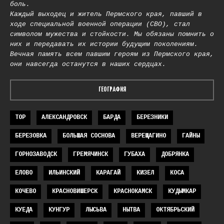
боль.
Каждый выходец и житель Пермского края, павший в
ходе специальной военной операции (СВО), стал
символом мужества и стойкости. Мы обязаны помнить о
них и передавать их истории будущим поколениям.
Вечная память всем павшим героям из Пермского края,
они навсегда останутся в наших сердцах.
ГЕОГРАФИЯ
TOP
АЛЕКСАНДРОВСК
БАРДА
БЕРЕЗНИКИ
БЕРЕЗОВКА
БОЛЬШАЯ СОСНОВА
ВЕРЕЩАГИНО
ГАЙНЫ
ГОРНОЗАВОДСК
ГРЕМЯЧИНСК
ГУБАХА
ДОБРЯНКА
ЕЛОВО
ИЛЬИНСКИЙ
КАРАГАЙ
КИЗЕЛ
КОСА
КОЧЕВО
КРАСНОВИШЕРСК
КРАСНОКАМСК
КУДЫМКАР
КУЕДА
КУНГУР
ЛЫСЬВА
НЫТВА
ОКТЯБРЬСКИЙ