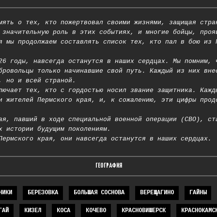
мять о тех, кто пожертвовал своими жизнями, защищая стра
 значительную роль в этих событиях, и многие бойцы, проя
я мы продолжаем составлять список тех, кто пал в бою из 
26 годы, навсегда останутся в наших сердцах. Мы помним, 
бровольцы только начинавшие свой путь. Каждый из них вне
, но и всей страной.
лючает тех, кто с гордостью носил звание защитника. Кажд
и жителей Пермского края, и, к сожалению, эти цифры прод
ая, павший в ходе специальной военной операции (СВО), ст
х истории будущим поколениям.
Пермского края, они навсегда останутся в наших сердцах.
ГЕОГРАФИЯ
НИКИ
БЕРЕЗОВКА
БОЛЬШАЯ СОСНОВА
ВЕРЕЩАГИНО
ГАЙНЫ
ГАЙ
КИЗЕЛ
КОСА
КОЧЕВО
КРАСНОВИШЕРСК
КРАСНОКАМС