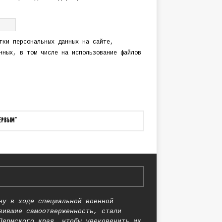
тки персональных данных
на сайте,
нных
, в том числе на использование файлов
ПЕРВЫМ"
ну в ходе специальной военной
вившие самоотверженность, стали
Пермского края, чтобы увековечить их