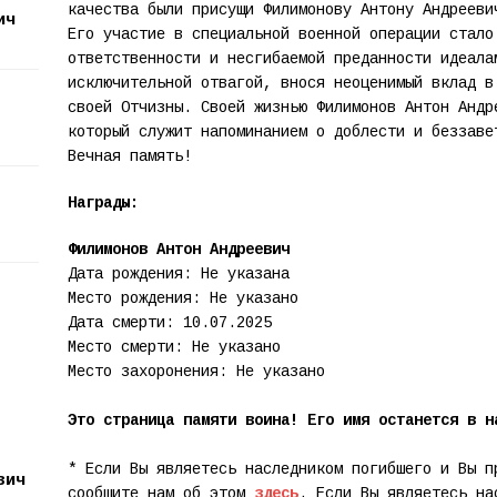
качества были присущи Филимонову Антону Андрееви
ич
Его участие в специальной военной операции стало
ответственности и несгибаемой преданности идеала
исключительной отвагой, внося неоценимый вклад в
своей Отчизны. Своей жизнью Филимонов Антон Андр
который служит напоминанием о доблести и беззаве
Вечная память!
Награды:
Филимонов Антон Андреевич
Дата рождения: Не указана
Место рождения: Не указано
Дата смерти: 10.07.2025
Место смерти: Не указано
Место захоронения: Не указано
Это страница памяти воина! Его имя останется в н
* Если Вы являетесь наследником погибшего и Вы п
вич
сообщите нам об этом
здесь
. Если Вы являетесь на