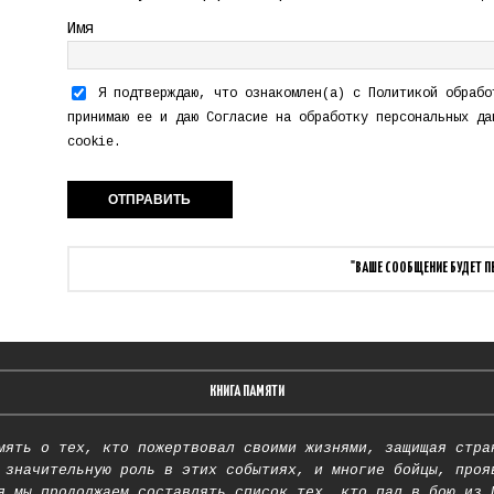
Имя
Я подтверждаю, что ознакомлен(а) с
Политикой обрабо
принимаю ее и даю
Согласие на обработку персональных да
cookie.
"ВАШЕ СООБЩЕНИЕ БУДЕТ 
КНИГА ПАМЯТИ
мять о тех, кто пожертвовал своими жизнями, защищая стра
 значительную роль в этих событиях, и многие бойцы, проя
я мы продолжаем составлять список тех, кто пал в бою из 