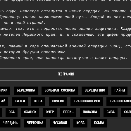
26 годы, навсегда останутся в наших сердцах. Мы помним, 
бровольцы только начинавшие свой путь. Каждый из них вне
, но и всей страной.
лючает тех, кто с гордостью носил звание защитника. Кажд
и жителей Пермского края, и, к сожалению, эти цифры прод
ая, павший в ходе специальной военной операции (СВО), ст
х истории будущим поколениям.
Пермского края, они навсегда останутся в наших сердцах.
ГЕОГРАФИЯ
НИКИ
БЕРЕЗОВКА
БОЛЬШАЯ СОСНОВА
ВЕРЕЩАГИНО
ГАЙНЫ
ГАЙ
КИЗЕЛ
КОСА
КОЧЕВО
КРАСНОВИШЕРСК
КРАСНОКАМС
ОСА
ОХАНСК
ОЧЕР
ПЕРМЬ
ПОЛАЗНА
СИВА
СОЛ
ЧЕРДЫНЬ
ЧЕРНУШКА
ЧУСОВОЙ
ЮРЛА
ЮСЬВА