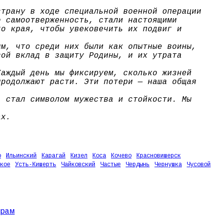
страну в ходе специальной военной операции
е самоотверженность, стали настоящими
го края, чтобы увековечить их подвиг и
им, что среди них были как опытные воины,
вой вклад в защиту Родины, и их утрата
Каждый день мы фиксируем, сколько жизней
продолжают расти. Эти потери — наша общая
, стал символом мужества и стойкости. Мы
ах.
о
Ильинский
Карагай
Кизел
Коса
Кочево
Красновишерск
кое
Усть-Кишерть
Чайковский
Частые
Чердынь
Чернушка
Чусовой