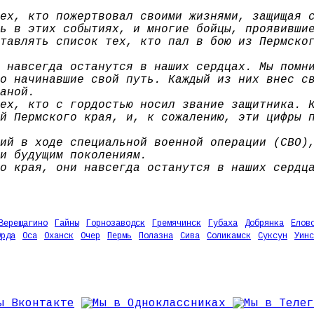
ех, кто пожертвовал своими жизнями, защищая 
ь в этих событиях, и многие бойцы, проявивши
тавлять список тех, кто пал в бою из Пермско
 навсегда останутся в наших сердцах. Мы помн
о начинавшие свой путь. Каждый из них внес с
аной.
ех, кто с гордостью носил звание защитника. 
й Пермского края, и, к сожалению, эти цифры 
ий в ходе специальной военной операции (СВО)
и будущим поколениям.
о края, они навсегда останутся в наших сердц
Верещагино
Гайны
Горнозаводск
Гремячинск
Губаха
Добрянка
Елов
Орда
Оса
Оханск
Очер
Пермь
Полазна
Сива
Соликамск
Суксун
Уинс