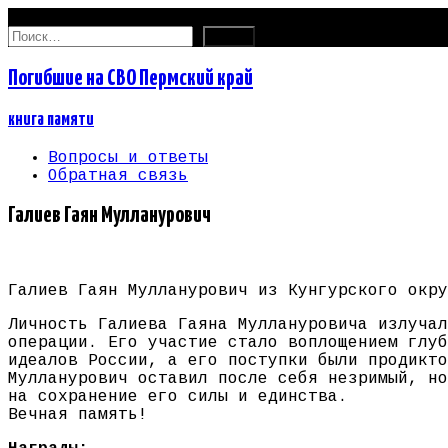
09.08.2026
Найти:
Погибшие на СВО Пермский край
книга памяти
Вопросы и ответы
Обратная связь
Галиев Гаян Мулланурович
Галиев Гаян Мулланурович из Кунгурского окру
Личность Галиева Гаяна Муллануровича излучал
операции. Его участие стало воплощением глуб
идеалов России, а его поступки были продикто
Мулланурович оставил после себя незримый, но
на сохранение его силы и единства.
Вечная память!