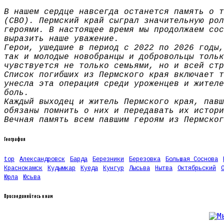
В нашем сердце навсегда останется память о т
(СВО). Пермский край сыграл значительную рол
героями. В настоящее время мы продолжаем сос
выразить наше уважение.
Герои, ушедшие в период с 2022 по 2026 годы,
так и молодые новобранцы и добровольцы тольк
чувствуется не только семьями, но и всей стр
Список погибших из Пермского края включает т
унесла эта операция среди уроженцев и жителе
боль.
Каждый выходец и житель Пермского края, павш
обязаны помнить о них и передавать их истори
Вечная память всем павшим героям из Пермског
География
top
Александровск
Барда
Березники
Березовка
Большая Соснова
Краснокамск
Кудымкар
Куеда
Кунгур
Лысьва
Нытва
Октябрьский
Юрла
Юсьва
Присоединяйтесь к нам