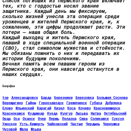
Список погибших из Пермского края включает
тех, кто с гордостью носил звание
защитника. Каждый день мы фиксируем,
сколько жизней унесла эта операция среди
уроженцев и жителей Пермского края, и, к
сожалению, эти цифры продолжают расти. Эти
потери — наша общая боль.
Каждый выходец и житель Пермского края,
павший в ходе специальной военной операции
(СВО), стал символом мужества и стойкости.
Мы обязаны помнить о них и передавать их
истории будущим поколениям.
Вечная память всем павшим героям из
Пермского края, они навсегда останутся в
наших сердцах.
География
top
Александровск
Барда
Березники
Березовка
Большая Соснова
Верещагино
Гайны
Горнозаводск
Гремячинск
Губаха
Добрянка
Елово
Ильинский
Карагай
Кизел
Коса
Кочево
Красновишерск
Краснокамск
Кудымкар
Куеда
Кунгур
Лысьва
Нытва
Октябрьский
Орда
Оса
Оханск
Очер
Пермь
Полазна
Сива
Соликамск
Суксун
Уинское
Усть-Кишерть
Чайковский
Частые
Чердынь
Чернушка
Чусовой
Юрла
Юсьва