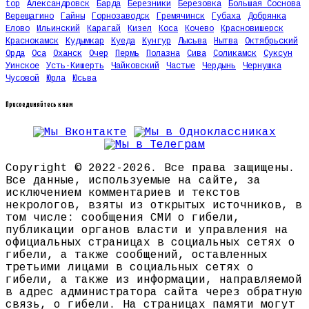
top
Александровск
Барда
Березники
Березовка
Большая Соснова
Верещагино
Гайны
Горнозаводск
Гремячинск
Губаха
Добрянка
Елово
Ильинский
Карагай
Кизел
Коса
Кочево
Красновишерск
Краснокамск
Кудымкар
Куеда
Кунгур
Лысьва
Нытва
Октябрьский
Орда
Оса
Оханск
Очер
Пермь
Полазна
Сива
Соликамск
Суксун
Уинское
Усть-Кишерть
Чайковский
Частые
Чердынь
Чернушка
Чусовой
Юрла
Юсьва
Присоединяйтесь к нам
Copyright © 2022-2026. Все права защищены.
Все данные, используемые на сайте, за
исключением комментариев и текстов
некрологов, взяты из открытых источников, в
том числе: сообщения СМИ о гибели,
публикации органов власти и управления на
официальных страницах в социальных сетях о
гибели, а также сообщений, оставленных
третьими лицами в социальных сетях о
гибели, а также из информации, направляемой
в адрес администратора сайта через обратную
связь, о гибели. На страницах памяти могут