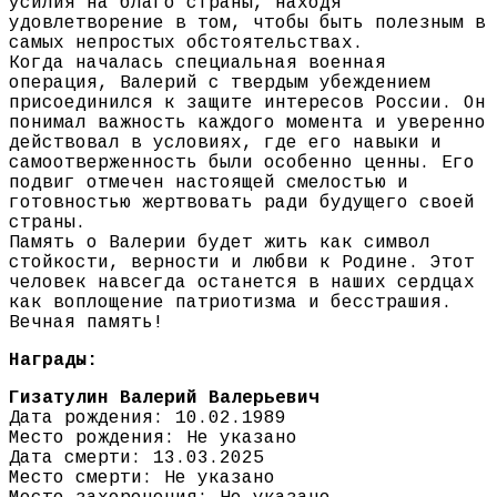
усилия на благо страны, находя
удовлетворение в том, чтобы быть полезным в
самых непростых обстоятельствах.
Когда началась специальная военная
операция, Валерий c твердым убеждением
присоединился к защите интересов России. Он
понимал важность каждого момента и уверенно
действовал в условиях, где его навыки и
самоотверженность были особенно ценны. Его
подвиг отмечен настоящей смелостью и
готовностью жертвовать ради будущего своей
страны.
Память о Валерии будет жить как символ
стойкости, верности и любви к Родине. Этот
человек навсегда останется в наших сердцах
как воплощение патриотизма и бесстрашия.
Вечная память!
Награды:
Гизатулин Валерий Валерьевич
Дата рождения: 10.02.1989
Место рождения: Не указано
Дата смерти: 13.03.2025
Место смерти: Не указано