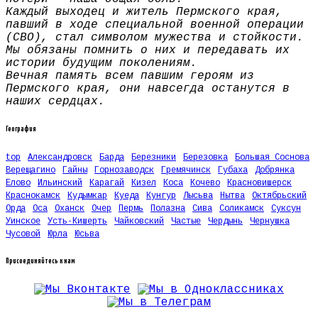
Каждый выходец и житель Пермского края,
павший в ходе специальной военной операции
(СВО), стал символом мужества и стойкости.
Мы обязаны помнить о них и передавать их
истории будущим поколениям.
Вечная память всем павшим героям из
Пермского края, они навсегда останутся в
наших сердцах.
География
top
Александровск
Барда
Березники
Березовка
Большая Соснова
Верещагино
Гайны
Горнозаводск
Гремячинск
Губаха
Добрянка
Елово
Ильинский
Карагай
Кизел
Коса
Кочево
Красновишерск
Краснокамск
Кудымкар
Куеда
Кунгур
Лысьва
Нытва
Октябрьский
Орда
Оса
Оханск
Очер
Пермь
Полазна
Сива
Соликамск
Суксун
Уинское
Усть-Кишерть
Чайковский
Частые
Чердынь
Чернушка
Чусовой
Юрла
Юсьва
Присоединяйтесь к нам