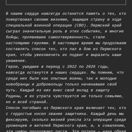
В нашем сердце навсегда останется память о тех, кто
пожертвовал своими жизнями, защищая страну в ходе
специальной военной операции (СВО). Пермский край
сыграл значительную роль в этих событиях, и многие
бойцы, проявившие самоотверженность, стали
настоящими героями. В настоящее время мы продолжаем
составлять список тех, кто пал в бою из Пермского
края, чтобы увековечить их подвиг и выразить наше
уважение.
Герои, ушедшие в период с 2022 по 2026 годы,
навсегда останутся в наших сердцах. Мы помним, что
среди них были как опытные воины, так и молодые
новобранцы и добровольцы только начинавшие свой
путь. Каждый из них внес свой вклад в защиту
Родины, и их утрата чувствуется не только семьями,
но и всей страной.
Список погибших из Пермского края включает тех, кто
с гордостью носил звание защитника. Каждый день мы
фиксируем, сколько жизней унесла эта операция среди
уроженцев и жителей Пермского края, и, к сожалению,
эти цифры продолжают расти. Эти потери — наша общая