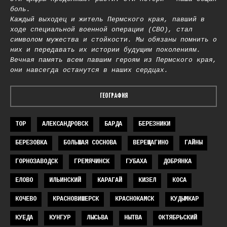
боль.
Каждый выходец и житель Пермского края, павший в
ходе специальной военной операции (СВО), стал
символом мужества и стойкости. Мы обязаны помнить о
них и передавать их истории будущим поколениям.
Вечная память всем павшим героям из Пермского края,
они навсегда останутся в наших сердцах.
ГЕОГРАФИЯ
TOP
АЛЕКСАНДРОВСК
БАРДА
БЕРЕЗНИКИ
БЕРЕЗОВКА
БОЛЬШАЯ СОСНОВА
ВЕРЕЩАГИНО
ГАЙНЫ
ГОРНОЗАВОДСК
ГРЕМЯЧИНСК
ГУБАХА
ДОБРЯНКА
ЕЛОВО
ИЛЬИНСКИЙ
КАРАГАЙ
КИЗЕЛ
КОСА
КОЧЕВО
КРАСНОВИШЕРСК
КРАСНОКАМСК
КУДЫМКАР
КУЕДА
КУНГУР
ЛЫСЬВА
НЫТВА
ОКТЯБРЬСКИЙ