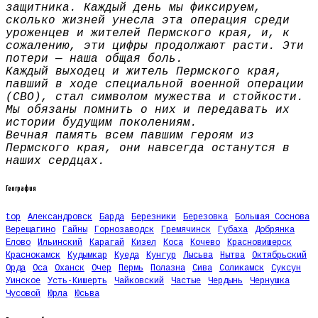
защитника. Каждый день мы фиксируем,
сколько жизней унесла эта операция среди
уроженцев и жителей Пермского края, и, к
сожалению, эти цифры продолжают расти. Эти
потери — наша общая боль.
Каждый выходец и житель Пермского края,
павший в ходе специальной военной операции
(СВО), стал символом мужества и стойкости.
Мы обязаны помнить о них и передавать их
истории будущим поколениям.
Вечная память всем павшим героям из
Пермского края, они навсегда останутся в
наших сердцах.
География
top
Александровск
Барда
Березники
Березовка
Большая Соснова
Верещагино
Гайны
Горнозаводск
Гремячинск
Губаха
Добрянка
Елово
Ильинский
Карагай
Кизел
Коса
Кочево
Красновишерск
Краснокамск
Кудымкар
Куеда
Кунгур
Лысьва
Нытва
Октябрьский
Орда
Оса
Оханск
Очер
Пермь
Полазна
Сива
Соликамск
Суксун
Уинское
Усть-Кишерть
Чайковский
Частые
Чердынь
Чернушка
Чусовой
Юрла
Юсьва