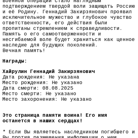
военной операции стало наглядным
подтверждением твердой воли защищать Россию
и её Родину. Геннадий Закирзянович проявил
исключительное мужество и глубокое чувство
ответственности, его действия были
пропитаны стремлением к справедливости.
Память о его самоотверженности и
несгибаемой воле будет храниться как ценное
наследие для будущих поколений.
Вечная память!
Награды:
Хайрулин Геннадий Закирзянович
Дата рождения: Не указана
Место рождения: Не указано
Дата смерти: 08.08.2025
Место смерти: Не указано
Место захоронения: Не указано
Это страница памяти воина! Его имя
останется в наших сердцах!
* Если Вы являетесь наследником погибшего и
Вы против размещения информации о нем,