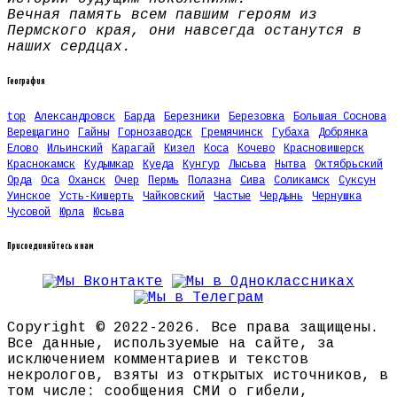
Вечная память всем павшим героям из
Пермского края, они навсегда останутся в
наших сердцах.
География
top
Александровск
Барда
Березники
Березовка
Большая Соснова
Верещагино
Гайны
Горнозаводск
Гремячинск
Губаха
Добрянка
Елово
Ильинский
Карагай
Кизел
Коса
Кочево
Красновишерск
Краснокамск
Кудымкар
Куеда
Кунгур
Лысьва
Нытва
Октябрьский
Орда
Оса
Оханск
Очер
Пермь
Полазна
Сива
Соликамск
Суксун
Уинское
Усть-Кишерть
Чайковский
Частые
Чердынь
Чернушка
Чусовой
Юрла
Юсьва
Присоединяйтесь к нам
Copyright © 2022-2026. Все права защищены.
Все данные, используемые на сайте, за
исключением комментариев и текстов
некрологов, взяты из открытых источников, в
том числе: сообщения СМИ о гибели,