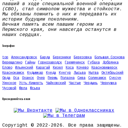
павший в ходе специальной военной операции
(СВО), стал символом мужества и стойкости.
Мы обязаны помнить о них и передавать их
истории будущим поколениям.
Вечная память всем павшим героям из
Пермского края, они навсегда останутся в
наших сердцах.
География
top
Александровск
Барда
Березники
Березовка
Большая Соснова
Верещагино
Гайны
Горнозаводск
Гремячинск
Губаха
Добрянка
Елово
Ильинский
Карагай
Кизел
Коса
Кочево
Красновишерск
Краснокамск
Кудымкар
Куеда
Кунгур
Лысьва
Нытва
Октябрьский
Орда
Оса
Оханск
Очер
Пермь
Полазна
Сива
Соликамск
Суксун
Уинское
Усть-Кишерть
Чайковский
Частые
Чердынь
Чернушка
Чусовой
Юрла
Юсьва
Присоединяйтесь к нам
Copyright © 2022-2026. Все права защищены.