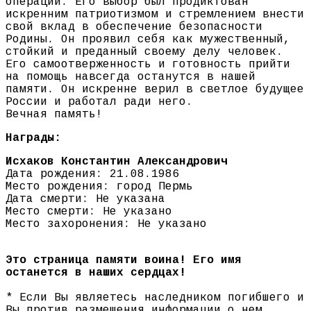
операции. Его выбор был продиктован
искренним патриотизмом и стремлением внести
свой вклад в обеспечение безопасности
Родины. Он проявил себя как мужественный,
стойкий и преданный своему делу человек.
Его самоотверженность и готовность прийти
на помощь навсегда останутся в нашей
памяти. Он искренне верил в светлое будущее
России и работал ради него.
Вечная память!
Награды:
Исхаков Константин Александрович
Дата рождения: 21.08.1986
Место рождения: город Пермь
Дата смерти: Не указана
Место смерти: Не указано
Место захоронения: Не указано
Это страница памяти воина! Его имя
останется в наших сердцах!
* Если Вы являетесь наследником погибшего и
Вы против размещения информации о нем,