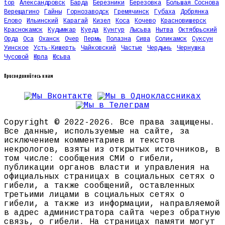
top
Александровск
Барда
Березники
Березовка
Большая Соснова
Верещагино
Гайны
Горнозаводск
Гремячинск
Губаха
Добрянка
Елово
Ильинский
Карагай
Кизел
Коса
Кочево
Красновишерск
Краснокамск
Кудымкар
Куеда
Кунгур
Лысьва
Нытва
Октябрьский
Орда
Оса
Оханск
Очер
Пермь
Полазна
Сива
Соликамск
Суксун
Уинское
Усть-Кишерть
Чайковский
Частые
Чердынь
Чернушка
Чусовой
Юрла
Юсьва
Присоединяйтесь к нам
Copyright © 2022-2026. Все права защищены.
Все данные, используемые на сайте, за
исключением комментариев и текстов
некрологов, взяты из открытых источников, в
том числе: сообщения СМИ о гибели,
публикации органов власти и управления на
официальных страницах в социальных сетях о
гибели, а также сообщений, оставленных
третьими лицами в социальных сетях о
гибели, а также из информации, направляемой
в адрес администратора сайта через обратную
связь, о гибели. На страницах памяти могут