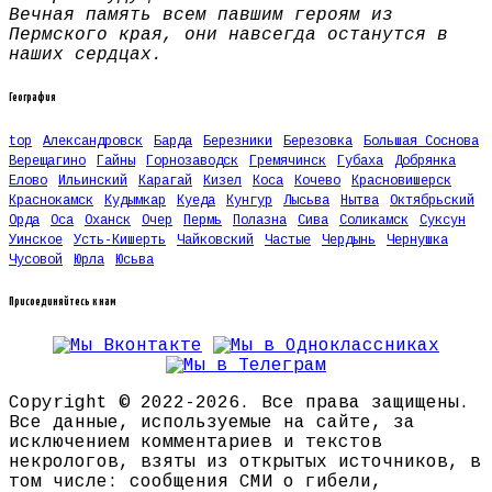
Вечная память всем павшим героям из
Пермского края, они навсегда останутся в
наших сердцах.
География
top
Александровск
Барда
Березники
Березовка
Большая Соснова
Верещагино
Гайны
Горнозаводск
Гремячинск
Губаха
Добрянка
Елово
Ильинский
Карагай
Кизел
Коса
Кочево
Красновишерск
Краснокамск
Кудымкар
Куеда
Кунгур
Лысьва
Нытва
Октябрьский
Орда
Оса
Оханск
Очер
Пермь
Полазна
Сива
Соликамск
Суксун
Уинское
Усть-Кишерть
Чайковский
Частые
Чердынь
Чернушка
Чусовой
Юрла
Юсьва
Присоединяйтесь к нам
Copyright © 2022-2026. Все права защищены.
Все данные, используемые на сайте, за
исключением комментариев и текстов
некрологов, взяты из открытых источников, в
том числе: сообщения СМИ о гибели,