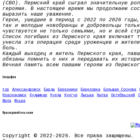
(СВО). Пермский край сыграл значительную рол
героями. В настоящее время мы продолжаем сос
выразить наше уважение.
Герои, ушедшие в период с 2022 по 2026 годы,
так и молодые новобранцы и добровольцы тольк
чувствуется не только семьями, но и всей стр
Список погибших из Пермского края включает т
унесла эта операция среди уроженцев и жителе
боль.
Каждый выходец и житель Пермского края, павш
обязаны помнить о них и передавать их истори
Вечная память всем павшим героям из Пермског
География
top
Александровск
Барда
Березники
Березовка
Большая Соснова
Краснокамск
Кудымкар
Куеда
Кунгур
Лысьва
Нытва
Октябрьский
Юрла
Юсьва
Присоединяйтесь к нам
Copyright © 2022-2026. Все права защищены.