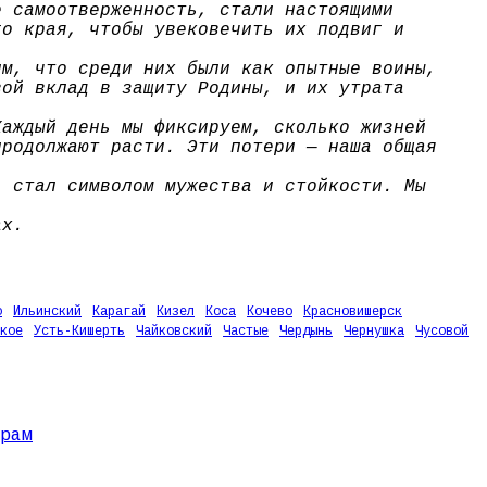
е самоотверженность, стали настоящими
го края, чтобы увековечить их подвиг и
им, что среди них были как опытные воины,
вой вклад в защиту Родины, и их утрата
Каждый день мы фиксируем, сколько жизней
продолжают расти. Эти потери — наша общая
, стал символом мужества и стойкости. Мы
ах.
о
Ильинский
Карагай
Кизел
Коса
Кочево
Красновишерск
кое
Усть-Кишерть
Чайковский
Частые
Чердынь
Чернушка
Чусовой