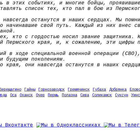
ь в этих событиях, и многие бойцы, проявивши
тавлять список тех, кто пал в бою из Пермско
 навсегда останутся в наших сердцах. Мы помн
о начинавшие свой путь. Каждый из них внес с
аной.
ех, кто с гордостью носил звание защитника. 
й Пермского края, и, к сожалению, эти цифры 
ий в ходе специальной военной операции (СВО)
и будущим поколениям.
о края, они навсегда останутся в наших сердц
Верещагино
Гайны
Горнозаводск
Гремячинск
Губаха
Добрянка
Елов
Орда
Оса
Оханск
Очер
Пермь
Полазна
Сива
Соликамск
Суксун
Уинс