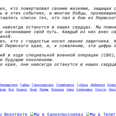
ех, кто пожертвовал своими жизнями, защищая 
ь в этих событиях, и многие бойцы, проявивши
тавлять список тех, кто пал в бою из Пермско
 навсегда останутся в наших сердцах. Мы помн
о начинавшие свой путь. Каждый из них внес с
аной.
ех, кто с гордостью носил звание защитника. 
й Пермского края, и, к сожалению, эти цифры 
ий в ходе специальной военной операции (СВО)
и будущим поколениям.
о края, они навсегда останутся в наших сердц
Верещагино
Гайны
Горнозаводск
Гремячинск
Губаха
Добрянка
Елов
Орда
Оса
Оханск
Очер
Пермь
Полазна
Сива
Соликамск
Суксун
Уинс