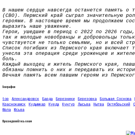
В нашем сердце навсегда останется память о т
(СВО). Пермский край сыграл значительную рол
героями. В настоящее время мы продолжаем сос
выразить наше уважение.
Герои, ушедшие в период с 2022 по 2026 годы,
так и молодые новобранцы и добровольцы тольк
чувствуется не только семьями, но и всей стр
Список погибших из Пермского края включает т
унесла эта операция среди уроженцев и жителе
боль.
Каждый выходец и житель Пермского края, павш
обязаны помнить о них и передавать их истори
Вечная память всем павшим героям из Пермског
География
top
Александровск
Барда
Березники
Березовка
Большая Соснова
Краснокамск
Кудымкар
Куеда
Кунгур
Лысьва
Нытва
Октябрьский
Юрла
Юсьва
Присоединяйтесь к нам