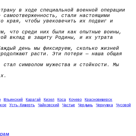
страну в ходе специальной военной операции
е самоотверженность, стали настоящими
го края, чтобы увековечить их подвиг и
им, что среди них были как опытные воины,
вой вклад в защиту Родины, и их утрата
Каждый день мы фиксируем, сколько жизней
продолжают расти. Эти потери — наша общая
, стал символом мужества и стойкости. Мы
ах.
о
Ильинский
Карагай
Кизел
Коса
Кочево
Красновишерск
кое
Усть-Кишерть
Чайковский
Частые
Чердынь
Чернушка
Чусовой