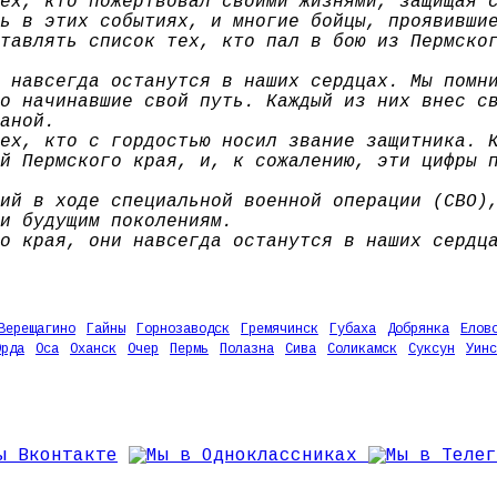
ех, кто пожертвовал своими жизнями, защищая 
ь в этих событиях, и многие бойцы, проявивши
тавлять список тех, кто пал в бою из Пермско
 навсегда останутся в наших сердцах. Мы помн
о начинавшие свой путь. Каждый из них внес с
аной.
ех, кто с гордостью носил звание защитника. 
й Пермского края, и, к сожалению, эти цифры 
ий в ходе специальной военной операции (СВО)
и будущим поколениям.
о края, они навсегда останутся в наших сердц
Верещагино
Гайны
Горнозаводск
Гремячинск
Губаха
Добрянка
Елов
Орда
Оса
Оханск
Очер
Пермь
Полазна
Сива
Соликамск
Суксун
Уинс