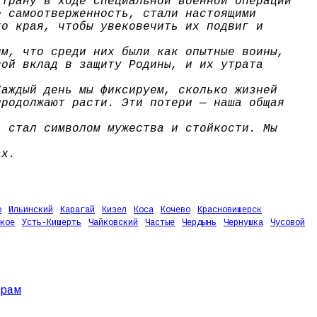
страну в ходе специальной военной операции
е самоотверженность, стали настоящими
го края, чтобы увековечить их подвиг и
им, что среди них были как опытные воины,
вой вклад в защиту Родины, и их утрата
Каждый день мы фиксируем, сколько жизней
продолжают расти. Эти потери — наша общая
, стал символом мужества и стойкости. Мы
ах.
о
Ильинский
Карагай
Кизел
Коса
Кочево
Красновишерск
кое
Усть-Кишерть
Чайковский
Частые
Чердынь
Чернушка
Чусовой