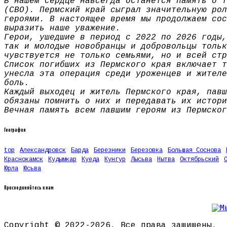
В нашем сердце навсегда останется память о т
(СВО). Пермский край сыграл значительную рол
героями. В настоящее время мы продолжаем сос
выразить наше уважение.
Герои, ушедшие в период с 2022 по 2026 годы,
так и молодые новобранцы и добровольцы тольк
чувствуется не только семьями, но и всей стр
Список погибших из Пермского края включает т
унесла эта операция среди уроженцев и жителе
боль.
Каждый выходец и житель Пермского края, павш
обязаны помнить о них и передавать их истори
Вечная память всем павшим героям из Пермског
География
top
Александровск
Барда
Березники
Березовка
Большая Соснова
Краснокамск
Кудымкар
Куеда
Кунгур
Лысьва
Нытва
Октябрьский
Юрла
Юсьва
Присоединяйтесь к нам
Copyright © 2022-2026. Все права защищены.