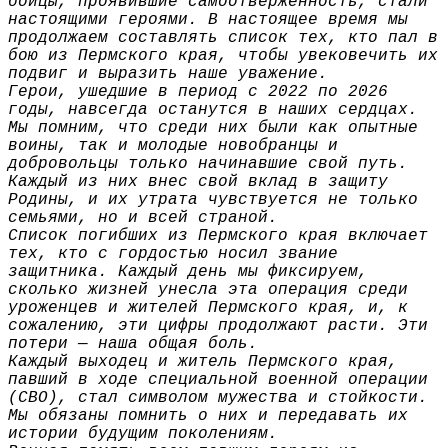
бойцы, проявившие самоотверженность, стали
настоящими героями. В настоящее время мы
продолжаем составлять список тех, кто пал в
бою из Пермского края, чтобы увековечить их
подвиг и выразить наше уважение.
Герои, ушедшие в период с 2022 по 2026
годы, навсегда останутся в наших сердцах.
Мы помним, что среди них были как опытные
воины, так и молодые новобранцы и
добровольцы только начинавшие свой путь.
Каждый из них внес свой вклад в защиту
Родины, и их утрата чувствуется не только
семьями, но и всей страной.
Список погибших из Пермского края включает
тех, кто с гордостью носил звание
защитника. Каждый день мы фиксируем,
сколько жизней унесла эта операция среди
уроженцев и жителей Пермского края, и, к
сожалению, эти цифры продолжают расти. Эти
потери — наша общая боль.
Каждый выходец и житель Пермского края,
павший в ходе специальной военной операции
(СВО), стал символом мужества и стойкости.
Мы обязаны помнить о них и передавать их
истории будущим поколениям.