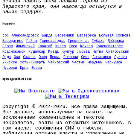
Вечная память всем павшим героям из
Пермского края, они навсегда останутся в
наших сердцах.
География
top
Александровск
Барда
Березники
Березовка
Большая Соснова
Верещагино
Гайны
Горнозаводск
Гремячинск
Губаха
Добрянка
Елово
Ильинский
Карагай
Кизел
Коса
Кочево
Красновишерск
Краснокамск
Кудымкар
Куеда
Кунгур
Лысьва
Нытва
Октябрьский
Орда
Оса
Оханск
Очер
Пермь
Полазна
Сива
Соликамск
Суксун
Уинское
Усть-Кишерть
Чайковский
Частые
Чердынь
Чернушка
Чусовой
Юрла
Юсьва
Присоединяйтесь к нам
Copyright © 2022-2026. Все права защищены.
Все данные, используемые на сайте, за
исключением комментариев и текстов
некрологов, взяты из открытых источников, в
том числе: сообщения СМИ о гибели,
публикации органов власти и управления на