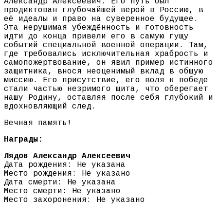
Александр Алексеевич. Его путь был
продиктован глубочайшей верой в Россию, в
её идеалы и право на суверенное будущее.
Эта нерушимая убеждённость и готовность
идти до конца привели его в самую гущу
событий специальной военной операции. Там,
где требовались исключительная храбрость и
самопожертвование, он явил пример истинного
защитника, внося неоценимый вклад в общую
миссию. Его присутствие, его воля к победе
стали частью незримого щита, что оберегает
нашу Родину, оставляя после себя глубокий и
вдохновляющий след.
Вечная память!
Награды:
Лядов Александр Алексеевич
Дата рождения: Не указана
Место рождения: Не указано
Дата смерти: Не указана
Место смерти: Не указано
Место захоронения: Не указано