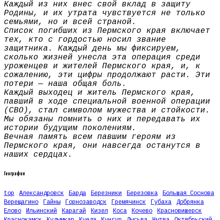
Каждый из них внес свой вклад в защиту
Родины, и их утрата чувствуется не только
семьями, но и всей страной.
Список погибших из Пермского края включает
тех, кто с гордостью носил звание
защитника. Каждый день мы фиксируем,
сколько жизней унесла эта операция среди
уроженцев и жителей Пермского края, и, к
сожалению, эти цифры продолжают расти. Эти
потери — наша общая боль.
Каждый выходец и житель Пермского края,
павший в ходе специальной военной операции
(СВО), стал символом мужества и стойкости.
Мы обязаны помнить о них и передавать их
истории будущим поколениям.
Вечная память всем павшим героям из
Пермского края, они навсегда останутся в
наших сердцах.
География
top
Александровск
Барда
Березники
Березовка
Большая Соснова
Верещагино
Гайны
Горнозаводск
Гремячинск
Губаха
Добрянка
Елово
Ильинский
Карагай
Кизел
Коса
Кочево
Красновишерск