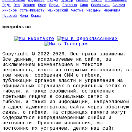
Краснокамск
Кудымкар
Куеда
Кунгур
Лысьва
Нытва
Октябрьский
Орда
Оса
Оханск
Очер
Пермь
Полазна
Сива
Соликамск
Суксун
Уинское
Усть-Кишерть
Чайковский
Частые
Чердынь
Чернушка
Чусовой
Юрла
Юсьва
Присоединяйтесь к нам
Copyright © 2022-2026. Все права защищены.
Все данные, используемые на сайте, за
исключением комментариев и текстов
некрологов, взяты из открытых источников, в
том числе: сообщения СМИ о гибели,
публикации органов власти и управления на
официальных страницах в социальных сетях о
гибели, а также сообщений, оставленных
третьими лицами в социальных сетях о
гибели, а также из информации, направляемой
в адрес администратора сайта через обратную
связь, о гибели. На страницах памяти могут
содержаться непреднамеренные ошибки и
неточности. Приносим извинения, мы
постоянно их устраняем, делая наш сайт