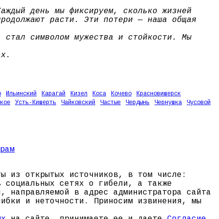
Каждый день мы фиксируем, сколько жизней
продолжают расти. Эти потери — наша общая
, стал символом мужества и стойкости. Мы
ах.
о
Ильинский
Карагай
Кизел
Коса
Кочево
Красновишерск
кое
Усть-Кишерть
Чайковский
Частые
Чердынь
Чернушка
Чусовой
ты из открытых источников, в том числе:
в социальных сетях о гибели, а также
и, направляемой в адрес администратора сайта
шибки и неточности. Приносим извинения, мы