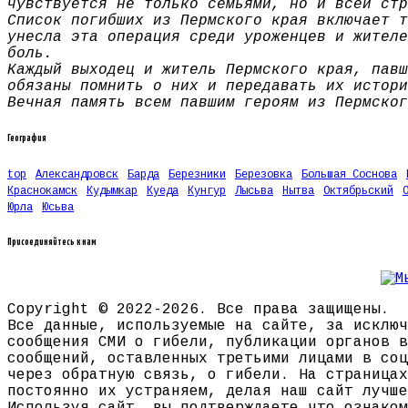
чувствуется не только семьями, но и всей стр
Список погибших из Пермского края включает т
унесла эта операция среди уроженцев и жителе
боль.
Каждый выходец и житель Пермского края, павш
обязаны помнить о них и передавать их истори
Вечная память всем павшим героям из Пермског
География
top
Александровск
Барда
Березники
Березовка
Большая Соснова
Краснокамск
Кудымкар
Куеда
Кунгур
Лысьва
Нытва
Октябрьский
Юрла
Юсьва
Присоединяйтесь к нам
Copyright © 2022-2026. Все права защищены.
Все данные, используемые на сайте, за исключ
сообщения СМИ о гибели, публикации органов в
сообщений, оставленных третьими лицами в соц
через обратную связь, о гибели. На страницах
постоянно их устраняем, делая наш сайт лучше