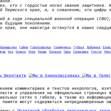
аной.
ех, кто с гордостью носил звание защитника. 
й Пермского края, и, к сожалению, эти цифры 
ий в ходе специальной военной операции (СВО)
и будущим поколениям.
о края, они навсегда останутся в наших сердц
Верещагино
Гайны
Горнозаводск
Гремячинск
Губаха
Добрянка
Елов
Орда
Оса
Оханск
Очер
Пермь
Полазна
Сива
Соликамск
Суксун
Уинс
ением комментариев и текстов некрологов, взя
ласти и управления на официальных страницах 
иальных сетях о гибели, а также из информаци
 памяти могут содержаться непреднамеренные о
.