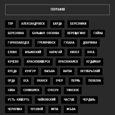
ГЕОГРАФИЯ
TOP
АЛЕКСАНДРОВСК
БАРДА
БЕРЕЗНИКИ
БЕРЕЗОВКА
БОЛЬШАЯ СОСНОВА
ВЕРЕЩАГИНО
ГАЙНЫ
ГОРНОЗАВОДСК
ГРЕМЯЧИНСК
ГУБАХА
ДОБРЯНКА
ЕЛОВО
ИЛЬИНСКИЙ
КАРАГАЙ
КИЗЕЛ
КОСА
КОЧЕВО
КРАСНОВИШЕРСК
КРАСНОКАМСК
КУДЫМКАР
КУЕДА
КУНГУР
ЛЫСЬВА
НЫТВА
ОКТЯБРЬСКИЙ
ОРДА
ОСА
ОХАНСК
ОЧЕР
ПЕРМЬ
ПОЛАЗНА
СИВА
СОЛИКАМСК
СУКСУН
УИНСКОЕ
УСТЬ-КИШЕРТЬ
ЧАЙКОВСКИЙ
ЧАСТЫЕ
ЧЕРДЫНЬ
ЧЕРНУШКА
ЧУСОВОЙ
ЮРЛА
ЮСЬВА