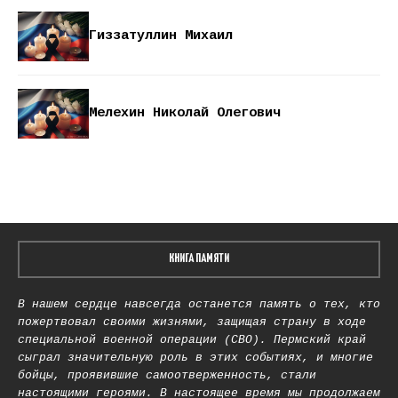
Гиззатуллин Михаил
Мелехин Николай Олегович
КНИГА ПАМЯТИ
В нашем сердце навсегда останется память о тех, кто
пожертвовал своими жизнями, защищая страну в ходе
специальной военной операции (СВО). Пермский край
сыграл значительную роль в этих событиях, и многие
бойцы, проявившие самоотверженность, стали
настоящими героями. В настоящее время мы продолжаем