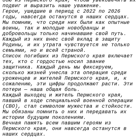
бою из Пермского края, чтобы увековечить их
подвиг и выразить наше уважение.
Герои, ушедшие в период с 2022 по 2026
годы, навсегда останутся в наших сердцах.
Мы помним, что среди них были как опытные
воины, так и молодые новобранцы и
добровольцы только начинавшие свой путь.
Каждый из них внес свой вклад в защиту
Родины, и их утрата чувствуется не только
семьями, но и всей страной.
Список погибших из Пермского края включает
тех, кто с гордостью носил звание
защитника. Каждый день мы фиксируем,
сколько жизней унесла эта операция среди
уроженцев и жителей Пермского края, и, к
сожалению, эти цифры продолжают расти. Эти
потери — наша общая боль.
Каждый выходец и житель Пермского края,
павший в ходе специальной военной операции
(СВО), стал символом мужества и стойкости.
Мы обязаны помнить о них и передавать их
истории будущим поколениям.
Вечная память всем павшим героям из
Пермского края, они навсегда останутся в
наших сердцах.