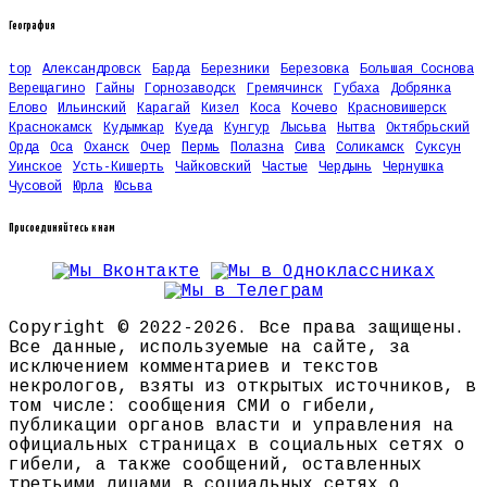
География
top
Александровск
Барда
Березники
Березовка
Большая Соснова
Верещагино
Гайны
Горнозаводск
Гремячинск
Губаха
Добрянка
Елово
Ильинский
Карагай
Кизел
Коса
Кочево
Красновишерск
Краснокамск
Кудымкар
Куеда
Кунгур
Лысьва
Нытва
Октябрьский
Орда
Оса
Оханск
Очер
Пермь
Полазна
Сива
Соликамск
Суксун
Уинское
Усть-Кишерть
Чайковский
Частые
Чердынь
Чернушка
Чусовой
Юрла
Юсьва
Присоединяйтесь к нам
Copyright © 2022-2026. Все права защищены.
Все данные, используемые на сайте, за
исключением комментариев и текстов
некрологов, взяты из открытых источников, в
том числе: сообщения СМИ о гибели,
публикации органов власти и управления на
официальных страницах в социальных сетях о
гибели, а также сообщений, оставленных
третьими лицами в социальных сетях о