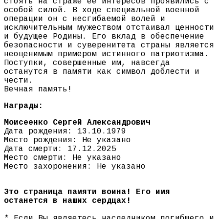
стоять на страже её интересов проявились с
особой силой. В ходе специальной военной
операции он с несгибаемой волей и
исключительным мужеством отстаивал ценности
и будущее Родины. Его вклад в обеспечение
безопасности и суверенитета страны является
неоценимым примером истинного патриотизма.
Поступки, совершенные им, навсегда
останутся в памяти как символ доблести и
чести.
Вечная память!
Награды:
Моисеенко Сергей Александрович
Дата рождения: 13.10.1979
Место рождения: Не указано
Дата смерти: 17.12.2025
Место смерти: Не указано
Место захоронения: Не указано
Это страница памяти воина! Его имя
останется в наших сердцах!
* Если Вы являетесь наследником погибшего и