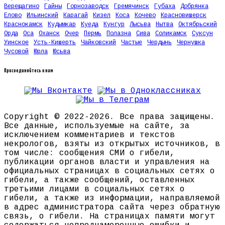
Верещагино
Гайны
Горнозаводск
Гремячинск
Губаха
Добрянка
Елово
Ильинский
Карагай
Кизел
Коса
Кочево
Красновишерск
Краснокамск
Кудымкар
Куеда
Кунгур
Лысьва
Нытва
Октябрьский
Орда
Оса
Оханск
Очер
Пермь
Полазна
Сива
Соликамск
Суксун
Уинское
Усть-Кишерть
Чайковский
Частые
Чердынь
Чернушка
Чусовой
Юрла
Юсьва
Присоединяйтесь к нам
Copyright © 2022-2026. Все права защищены.
Все данные, используемые на сайте, за
исключением комментариев и текстов
некрологов, взяты из открытых источников, в
том числе: сообщения СМИ о гибели,
публикации органов власти и управления на
официальных страницах в социальных сетях о
гибели, а также сообщений, оставленных
третьими лицами в социальных сетях о
гибели, а также из информации, направляемой
в адрес администратора сайта через обратную
связь, о гибели. На страницах памяти могут