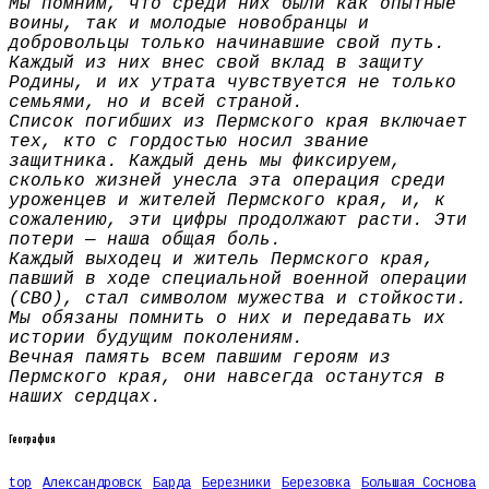
Мы помним, что среди них были как опытные
воины, так и молодые новобранцы и
добровольцы только начинавшие свой путь.
Каждый из них внес свой вклад в защиту
Родины, и их утрата чувствуется не только
семьями, но и всей страной.
Список погибших из Пермского края включает
тех, кто с гордостью носил звание
защитника. Каждый день мы фиксируем,
сколько жизней унесла эта операция среди
уроженцев и жителей Пермского края, и, к
сожалению, эти цифры продолжают расти. Эти
потери — наша общая боль.
Каждый выходец и житель Пермского края,
павший в ходе специальной военной операции
(СВО), стал символом мужества и стойкости.
Мы обязаны помнить о них и передавать их
истории будущим поколениям.
Вечная память всем павшим героям из
Пермского края, они навсегда останутся в
наших сердцах.
География
top
Александровск
Барда
Березники
Березовка
Большая Соснова