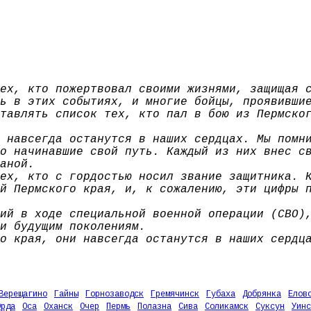
ех, кто пожертвовал своими жизнями, защищая 
ь в этих событиях, и многие бойцы, проявивши
тавлять список тех, кто пал в бою из Пермско
 навсегда останутся в наших сердцах. Мы помн
о начинавшие свой путь. Каждый из них внес с
аной.
ех, кто с гордостью носил звание защитника. 
й Пермского края, и, к сожалению, эти цифры 
ий в ходе специальной военной операции (СВО)
и будущим поколениям.
о края, они навсегда останутся в наших сердц
Верещагино
Гайны
Горнозаводск
Гремячинск
Губаха
Добрянка
Елов
Орда
Оса
Оханск
Очер
Пермь
Полазна
Сива
Соликамск
Суксун
Уинс