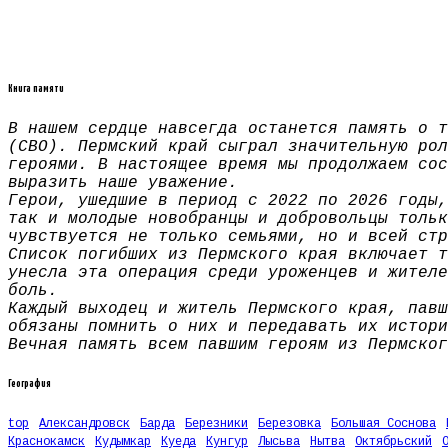
Книга памяти
В нашем сердце навсегда останется память о т
(СВО). Пермский край сыграл значительную рол
героями. В настоящее время мы продолжаем сос
выразить наше уважение.
Герои, ушедшие в период с 2022 по 2026 годы,
так и молодые новобранцы и добровольцы тольк
чувствуется не только семьями, но и всей стр
Список погибших из Пермского края включает т
унесла эта операция среди уроженцев и жителе
боль.
Каждый выходец и житель Пермского края, павш
обязаны помнить о них и передавать их истори
Вечная память всем павшим героям из Пермског
География
top
Александровск
Барда
Березники
Березовка
Большая Соснова
Краснокамск
Кудымкар
Куеда
Кунгур
Лысьва
Нытва
Октябрьский