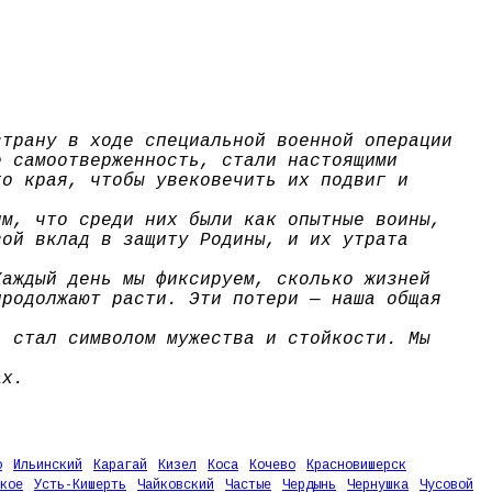
страну в ходе специальной военной операции
е самоотверженность, стали настоящими
го края, чтобы увековечить их подвиг и
им, что среди них были как опытные воины,
вой вклад в защиту Родины, и их утрата
Каждый день мы фиксируем, сколько жизней
продолжают расти. Эти потери — наша общая
, стал символом мужества и стойкости. Мы
ах.
о
Ильинский
Карагай
Кизел
Коса
Кочево
Красновишерск
кое
Усть-Кишерть
Чайковский
Частые
Чердынь
Чернушка
Чусовой