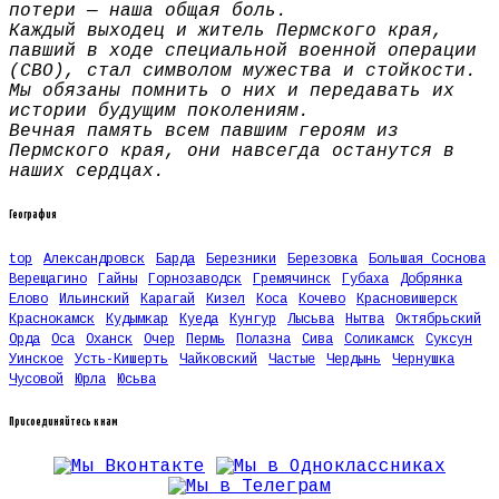
потери — наша общая боль.
Каждый выходец и житель Пермского края,
павший в ходе специальной военной операции
(СВО), стал символом мужества и стойкости.
Мы обязаны помнить о них и передавать их
истории будущим поколениям.
Вечная память всем павшим героям из
Пермского края, они навсегда останутся в
наших сердцах.
География
top
Александровск
Барда
Березники
Березовка
Большая Соснова
Верещагино
Гайны
Горнозаводск
Гремячинск
Губаха
Добрянка
Елово
Ильинский
Карагай
Кизел
Коса
Кочево
Красновишерск
Краснокамск
Кудымкар
Куеда
Кунгур
Лысьва
Нытва
Октябрьский
Орда
Оса
Оханск
Очер
Пермь
Полазна
Сива
Соликамск
Суксун
Уинское
Усть-Кишерть
Чайковский
Частые
Чердынь
Чернушка
Чусовой
Юрла
Юсьва
Присоединяйтесь к нам